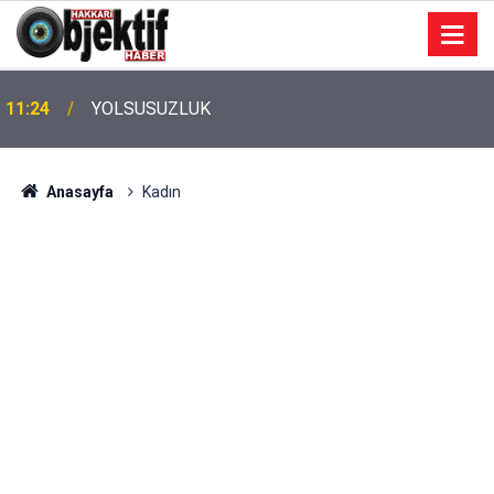
11:17
Hakkâri'de Gençlere Çadır Kurulumu Eğitimi
Anasayfa
Kadın