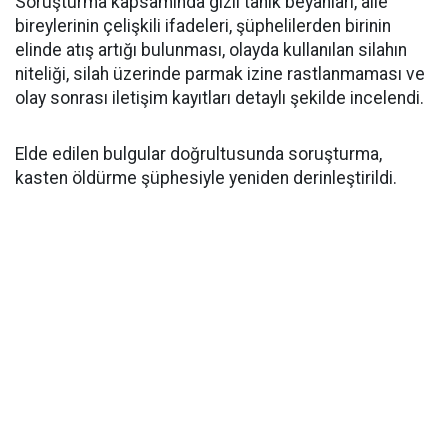
Soruşturma kapsamında gizli tanık beyanları, aile
bireylerinin çelişkili ifadeleri, şüphelilerden birinin
elinde atış artığı bulunması, olayda kullanılan silahın
niteliği, silah üzerinde parmak izine rastlanmaması ve
olay sonrası iletişim kayıtları detaylı şekilde incelendi.
Elde edilen bulgular doğrultusunda soruşturma,
kasten öldürme şüphesiyle yeniden derinleştirildi.