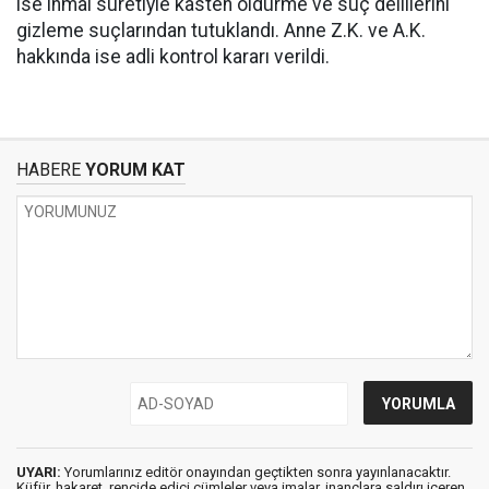
ise ihmal suretiyle kasten öldürme ve suç delillerini
gizleme suçlarından tutuklandı. Anne Z.K. ve A.K.
hakkında ise adli kontrol kararı verildi.
HABERE
YORUM KAT
UYARI:
Yorumlarınız editör onayından geçtikten sonra yayınlanacaktır.
Küfür, hakaret, rencide edici cümleler veya imalar, inançlara saldırı içeren,