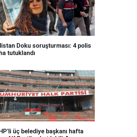
listan Doku soruşturması: 4 polis
ha tutuklandı
HP'li üç belediye başkanı hafta