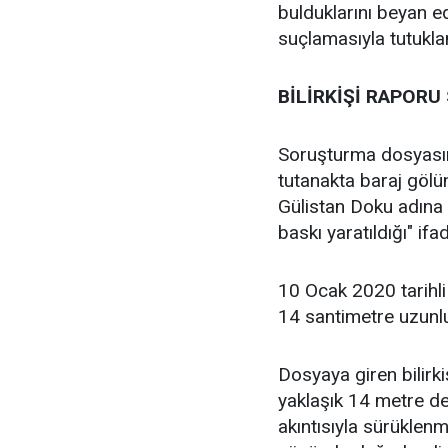
bulduklarını beyan ede
suçlamasıyla tutukla
BİLİRKİŞİ RAPOR
Soruşturma dosyasınd
tutanakta baraj gölü
Gülistan Doku adına 
baskı yaratıldığı" ifa
10 Ocak 2020 tarihli
14 santimetre uzunlu
Dosyaya giren bilirk
yaklaşık 14 metre d
akıntısıyla sürüklen