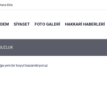
itene Ekle
NDEM
SIYASET
FOTO GALERI
HAKKARI HABERLERI
SUZLUK
ığa yeni bir boyut kazandırıyoruz