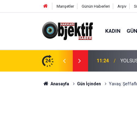
Manşetler
Günün Haberleri
Arşiv
S
KADIN
GÜ
jda not ve makas bulan iki dalgıç tutuklandı
24
11:24
YOLSU
Anasayfa
Gün İçinden
Yavaş: Şeffafl