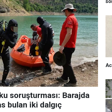
son
Ac
ku soruşturması: Barajda
s bulan iki dalgıç