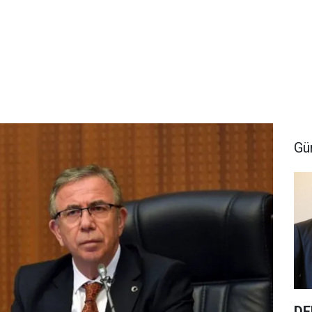
Gü
DE