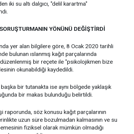
n iki su altı dalgıcı, "delil karartma"
ndı.
U SORUŞTURMANIN YÖNÜNÜ DEĞİŞTİRDİ
a yer alan bilgilere göre, 8 Ocak 2020 tarihli
nde bulunan ıslanmış kağıt parçalarında
düzenlenmiş bir reçete ile "psikolojikmen bize
desinin okunabildiği kaydedildi.
 başka bir tutanakta ise aynı bölgede yaklaşık
ğunda bir makas bulunduğu belirtildi.
işi raporunda, söz konusu kağıt parçalarının
erinlikte uzun süre bozulmadan kalmasının ve su
memesinin fiziksel olarak mümkün olmadığı