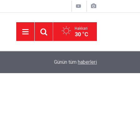
Hakkari
30 °C
11:17
Hakkâri'de Gençlere Çadır Kurulumu Eğitimi
Günün tüm
haberleri