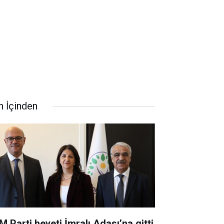
n İçinden
M Parti heyeti İmralı Adası’na gitti