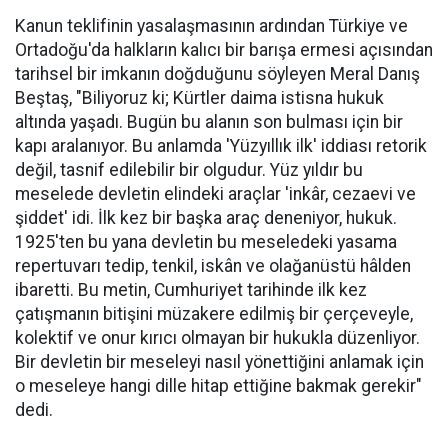
Kanun teklifinin yasalaşmasının ardından Türkiye ve
Ortadoğu'da halkların kalıcı bir barışa ermesi açısından
tarihsel bir imkanın doğduğunu söyleyen Meral Danış
Beştaş, "Biliyoruz ki; Kürtler daima istisna hukuk
altında yaşadı. Bugün bu alanın son bulması için bir
kapı aralanıyor. Bu anlamda 'Yüzyıllık ilk' iddiası retorik
değil, tasnif edilebilir bir olgudur. Yüz yıldır bu
meselede devletin elindeki araçlar 'inkâr, cezaevi ve
şiddet' idi. İlk kez bir başka araç deneniyor, hukuk.
1925'ten bu yana devletin bu meseledeki yasama
repertuvarı tedip, tenkil, iskân ve olağanüstü hâlden
ibaretti. Bu metin, Cumhuriyet tarihinde ilk kez
çatışmanın bitişini müzakere edilmiş bir çerçeveyle,
kolektif ve onur kırıcı olmayan bir hukukla düzenliyor.
Bir devletin bir meseleyi nasıl yönettiğini anlamak için
o meseleye hangi dille hitap ettiğine bakmak gerekir"
dedi.