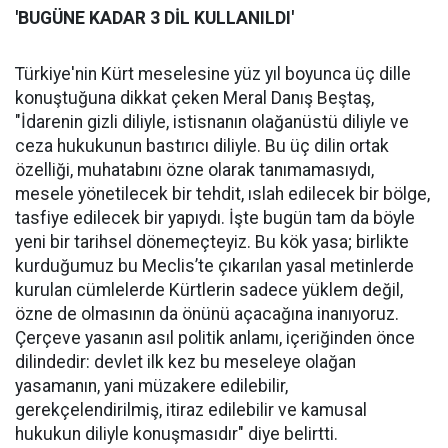
'BUGÜNE KADAR 3 DİL KULLANILDI'
Türkiye'nin Kürt meselesine yüz yıl boyunca üç dille
konuştuğuna dikkat çeken Meral Danış Beştaş,
"İdarenin gizli diliyle, istisnanın olağanüstü diliyle ve
ceza hukukunun bastırıcı diliyle. Bu üç dilin ortak
özelliği, muhatabını özne olarak tanımamasıydı,
mesele yönetilecek bir tehdit, ıslah edilecek bir bölge,
tasfiye edilecek bir yapıydı. İşte bugün tam da böyle
yeni bir tarihsel dönemeçteyiz. Bu kök yasa; birlikte
kurduğumuz bu Meclis’te çıkarılan yasal metinlerde
kurulan cümlelerde Kürtlerin sadece yüklem değil,
özne de olmasının da önünü açacağına inanıyoruz.
Çerçeve yasanın asıl politik anlamı, içeriğinden önce
dilindedir: devlet ilk kez bu meseleye olağan
yasamanın, yani müzakere edilebilir,
gerekçelendirilmiş, itiraz edilebilir ve kamusal
hukukun diliyle konuşmasıdır" diye belirtti.