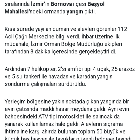
sıralarında
İzmir
'in
Bornova
ilçesi
Beşyol
Mahallesi'
ndeki ormanda
yangın
çıktı.
Kısa sürede yayılan duman ve alevleri görenler 112
Acil Çağrı Merkezine bilgi verdi. İhbar üzerine ilk
müdahale, İzmir Orman Bölge Müdürlüğü ekipleri
tarafından 8 dakika içeresinde gerçekleştirildi.
Ardından 7 helikopter, 2'si amfibi tipi 4 uçak, 25 arazöz
ve 5 su tankeri ile havadan ve karadan yangın
söndürme çalışmaları sürdürüldü.
Yerleşim bölgesine yakın noktada çıkan yangında bir
evin çatısında maddi hasar meydana geldi. Aynı evin
bahçesindeki ATV tipi motosiklet ile salıncak da
yanarak kullanılamaz hale geldi. Alevlerin sıçrama
ihtimaline karşı ahırda bulunan toplam 50 büyük ve
küçük baş hayvan ile tavuklar güvenli bölgeye taşındı.