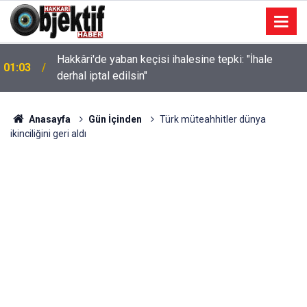
Hakkâri'de yaban keçisi ihalesine tepki: "İhale
01:03
derhal iptal edilsin"
Anasayfa
Gün İçinden
Türk müteahhitler dünya
ikinciliğini geri aldı