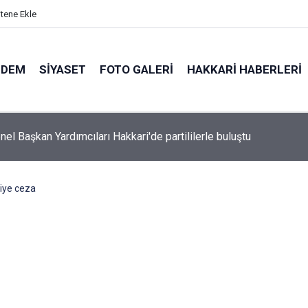
itene Ekle
NDEM
SIYASET
FOTO GALERI
HAKKARI HABERLERI
el Başkan Yardımcıları Hakkari'de partililerle buluştu
iye ceza