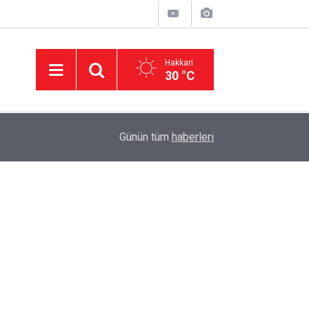
Hakkari
30 °C
14:38
AK Parti Hakkâri teşkilatı Şemdinli'de vatandaşl
Günün tüm
haberleri