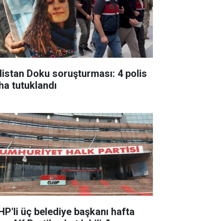
listan Doku soruşturması: 4 polis
ha tutuklandı
HP'li üç belediye başkanı hafta