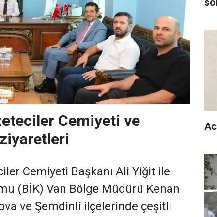
son
eteciler Cemiyeti ve
Ac
ziyaretleri
ler Cemiyeti Başkanı Ali Yiğit ile
umu (BİK) Van Bölge Müdürü Kenan
va ve Şemdinli ilçelerinde çeşitli