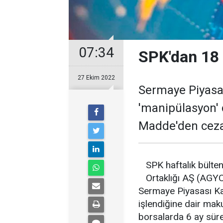
07:34
SPK'dan 18 
27 Ekim 2022
Sermaye Piyasas
'manipülasyon' 
Madde'den ceza
SPK haftalık bülte
Ortaklığı AŞ (AGYO
Sermaye Piyasası Ka
işlendiğine dair ma
borsalarda 6 ay süre