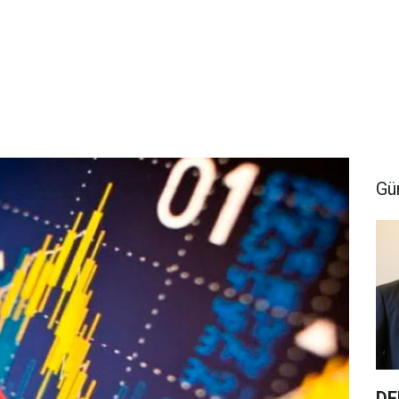
Gü
DE