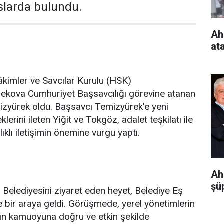
slarda bulundu.
Ah
at
Hâkimler ve Savcılar Kurulu (HSK)
ekova Cumhuriyet Başsavcılığı görevine atanan
zyürek oldu. Başsavcı Temizyürek'e yeni
lerini ileten Yiğit ve Tokgöz, adalet teşkilatı ile
ıklı iletişimin önemine vurgu yaptı.
Ah
şüp
Belediyesini ziyaret eden heyet, Belediye Eş
le bir araya geldi. Görüşmede, yerel yönetimlerin
rın kamuoyuna doğru ve etkin şekilde