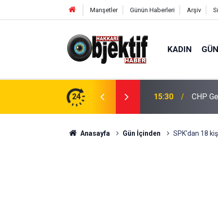
Manşetler
Günün Haberleri
Arşiv
S
KADIN
GÜ
İK’ten ilçe ziyaretleri
24
15:30
CHP Gen
Anasayfa
Gün İçinden
SPK'dan 18 kiş