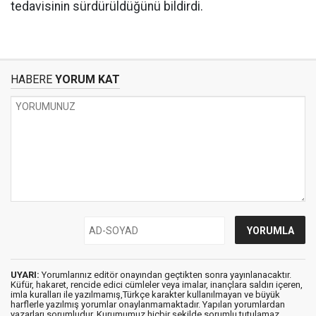
tedavisinin sürdürüldüğünü bildirdi.
HABERE
YORUM KAT
UYARI:
Yorumlarınız editör onayından geçtikten sonra yayınlanacaktır.
Küfür, hakaret, rencide edici cümleler veya imalar, inançlara saldırı içeren,
imla kuralları ile yazılmamış,Türkçe karakter kullanılmayan ve büyük
harflerle yazılmış yorumlar onaylanmamaktadır. Yapılan yorumlardan
yazarları sorumludur. Kurumumuz hiçbir şekilde sorumlu tutulamaz.