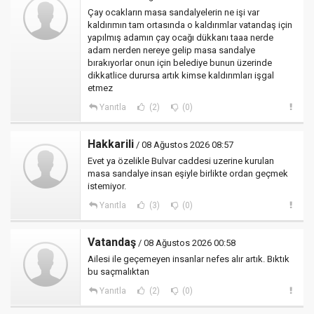
Çay ocakların masa sandalyelerin ne işi var
kaldırımın tam ortasında o kaldırımlar vatandaş için
yapılmış adamın çay ocağı dükkanı taaa nerde
adam nerden nereye gelip masa sandalye
bırakıyorlar onun için belediye bunun üzerinde
dikkatlice durursa artık kimse kaldırımları işgal
etmez
Yanıtla
(2)
(0)
Hakkarili
/ 08 Ağustos 2026 08:57
Evet ya özelikle Bulvar caddesi uzerine kurulan
masa sandalye insan eşiyle birlikte ordan geçmek
istemiyor.
Yanıtla
(3)
(0)
Vatandaş
/ 08 Ağustos 2026 00:58
Ailesi ile geçemeyen insanlar nefes alır artık. Bıktık
bu saçmalıktan
Yanıtla
(2)
(0)