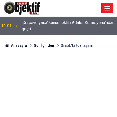
'Çerçeve yasa' kanun teklifi Adalet Komisyonu'ndan
11:01
geçti
Anasayfa
Gün İçinden
Şırnak'ta toz taşınımı