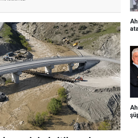
Ah
at
Ah
şüp