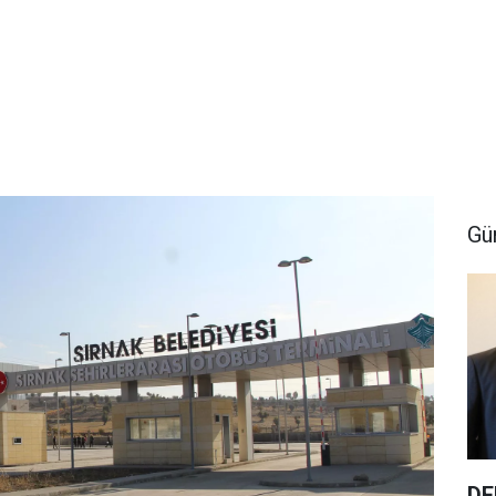
Gü
DE