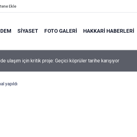
itene Ekle
NDEM
SIYASET
FOTO GALERI
HAKKARI HABERLERI
de kaldırımlar işgal altında: Kira ödeyen esnaf patladı!
al yapıldı