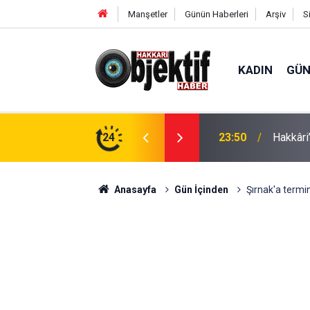
Manşetler
Günün Haberleri
Arşiv
S
KADIN
GÜ
e: Geçici köprüler tarihe karışıyor
24
23:37
Hakkâri’
Anasayfa
Gün İçinden
Şırnak'a termin