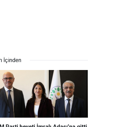
n İçinden
M Parti heyeti İmralı Adası’na gitti