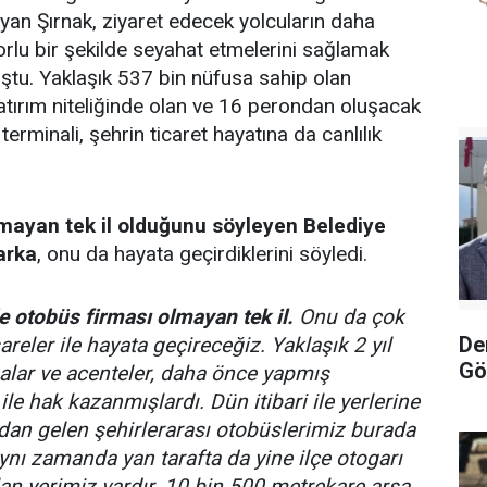
ayan Şırnak, ziyaret edecek yolcuların daha
forlu bir şekilde seyahat etmelerini sağlamak
ştu. Yaklaşık 537 bin nüfusa sahip olan
yatırım niteliğinde olan ve 16 perondan oluşacak
terminali, şehrin ticaret hayatına da canlılık
lmayan tek il olduğunu söyleyen Belediye
arka
, onu da hayata geçirdiklerini söyledi.
de otobüs firması olmayan tek il.
Onu da çok
De
reler ile hayata geçireceğiz. Yaklaşık 2 yıl
Gö
alar ve acenteler, daha önce yapmış
le hak kazanmışlardı. Dün itibari ile yerlerine
rıdan gelen şehirlerarası otobüslerimiz burada
ynı zamanda yan tarafta da yine ilçe otogarı
lan yerimiz vardır. 10 bin 500 metrekare arsa