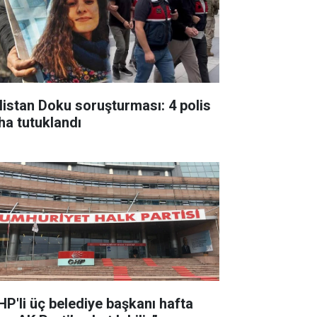
listan Doku soruşturması: 4 polis
ha tutuklandı
HP'li üç belediye başkanı hafta