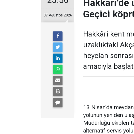
23:50
Hakkâri’de u
Geçici köprü
07 Ağustos 2026
Hakkâri kent me
uzaklıktaki Akç
heyelan sonras
amacıyla başlat
13 Nisan’da meydana
yolunun yeniden ulaş
Müdürlüğü ekipleri t
alternatif servis yol