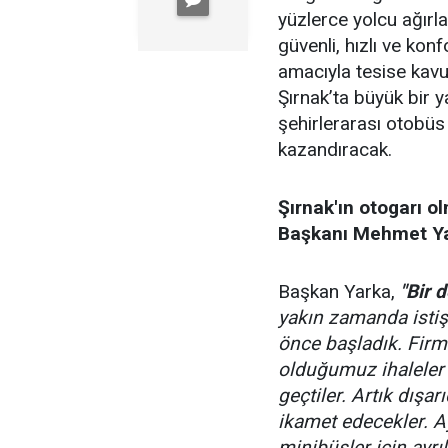
yüzlerce yolcu ağırl
güvenli, hızlı ve kon
amacıyla tesise kavu
Şırnak’ta büyük bir 
şehirlerarası otobüs 
kazandıracak.
Şırnak'ın otogarı o
Başkanı Mehmet Y
Başkan Yarka,
"Bir 
yakın zamanda istişa
önce başladık. Firm
olduğumuz ihaleler i
geçtiler. Artık dışa
ikamet edecekler. A
minibüsler için ayrı