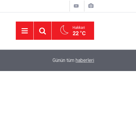
Hakkari
22 °C
23:08
Van'da silahlı kavga: 1'i ağır 6 kişi yaralandı
Günün tüm
haberleri