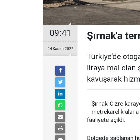
09:41
Şırnak'a ter
24 Kasım 2022
Türkiye’de otoga
liraya mal olan 
kavuşarak hizm
Şırnak-Cizre karay
metrekarelik alana 
faaliyete açıldı.
Bölgede sağlanan huz