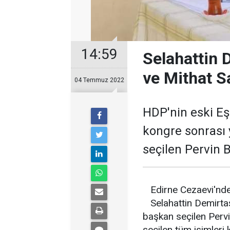
14:59
Selahattin 
ve Mithat S
04 Temmuz 2022
HDP'nin eski Eş
kongre sonrası
seçilen Pervin B
Edirne Cezaevi'nd
Selahattin Demirta
başkan seçilen Pervi
seçilen tüm isimleri 