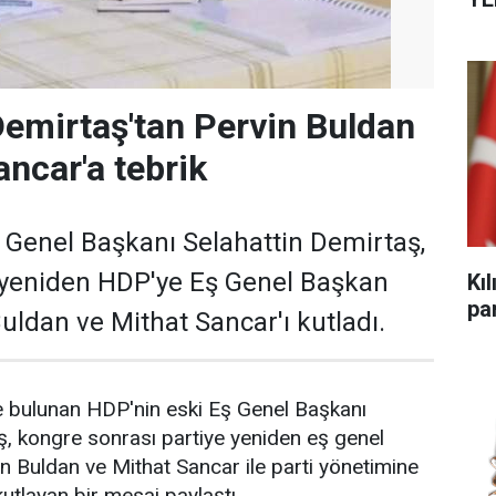
Demirtaş'tan Pervin Buldan
ancar'a tebrik
 Genel Başkanı Selahattin Demirtaş,
 yeniden HDP'ye Eş Genel Başkan
Kı
par
uldan ve Mithat Sancar'ı kutladı.
e bulunan HDP'nin eski Eş Genel Başkanı
ş, kongre sonrası partiye yeniden eş genel
n Buldan ve Mithat Sancar ile parti yönetimine
kutlayan bir mesaj paylaştı.