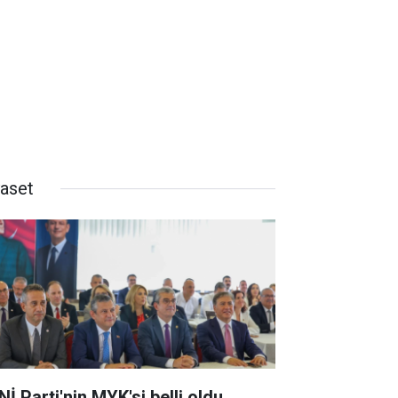
yaset
İ Parti'nin MYK'si belli oldu