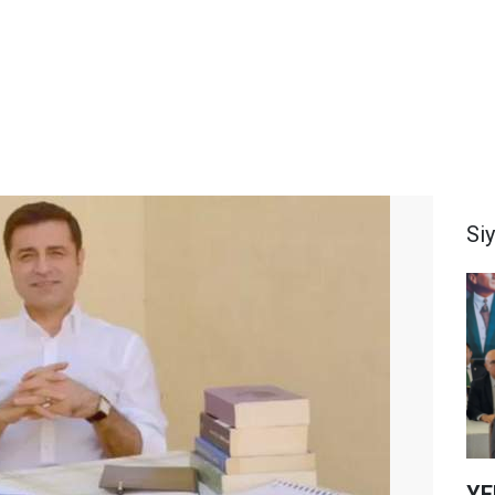
Si
YEN