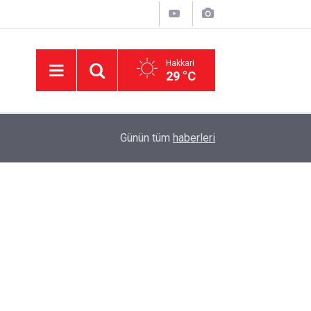
Hakkari
29 °C
11:01
'Çerçeve yasa' kanun teklifi Adalet Komisyonu'n
Günün tüm
haberleri