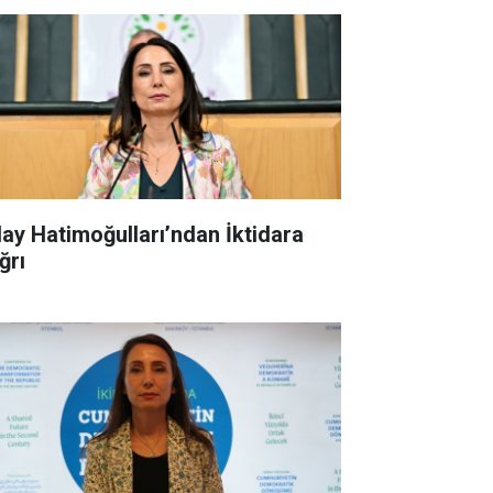
lay Hatimoğulları’ndan İktidara
ğrı