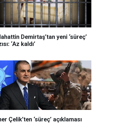
lahattin Demirtaş’tan yeni ‘süreç’
ısı: ‘Az kaldı’
er Çelik’ten ‘süreç’ açıklaması