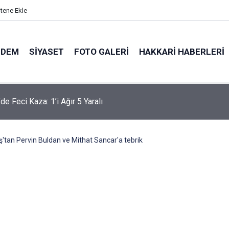
itene Ekle
NDEM
SIYASET
FOTO GALERI
HAKKARI HABERLERI
'te 83 yaşındaki hasta için hava ambulansı devreye girdi
'tan Pervin Buldan ve Mithat Sancar'a tebrik