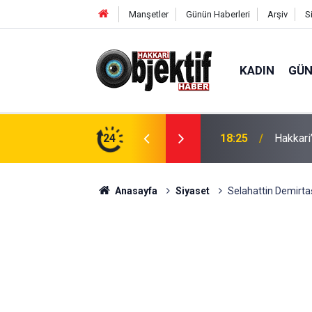
Manşetler
Günün Haberleri
Arşiv
S
KADIN
GÜ
aralı
24
11:12
Derecik
Anasayfa
Siyaset
Selahattin Demirtaş