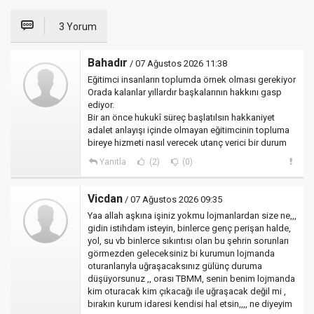
3 Yorum
Bahadır
/ 07 Ağustos 2026 11:38
Eğitimci insanların toplumda örnek olması gerekiyor
Orada kalanlar yıllardır başkalarının hakkını gasp
ediyor.
Bir an önce hukukî süreç başlatılsın hakkaniyet
adalet anlayışı içinde olmayan eğitimcinin topluma
bireye hizmeti nasıl verecek utanç verici bir durum
Yanıtla
(2)
(0)
Vicdan
/ 07 Ağustos 2026 09:35
Yaa allah aşkına işiniz yokmu lojmanlardan size ne,,,
gidin istihdam isteyin, binlerce genç perişan halde,
yol, su vb binlerce sıkıntısı olan bu şehrin sorunları
görmezden geleceksiniz bi kurumun lojmanda
oturanlarıyla uğraşacaksınız gülünç duruma
düşüyorsunuz ,, orası TBMM, senin benim lojmanda
kim oturacak kim çıkacağı ile uğraşacak değil mi ,
bırakın kurum idaresi kendisi hal etsin,,,, ne diyeyim