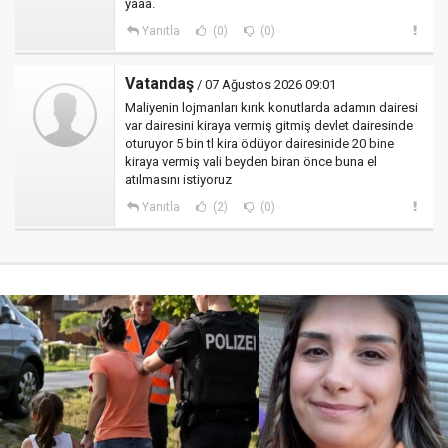
yaaa.
Yanıtla
(0)
(0)
Vatandaş
/ 07 Ağustos 2026 09:01
Maliyenin lojmanları kırık konutlarda adamın dairesi
var dairesini kiraya vermiş gitmiş devlet dairesinde
oturuyor 5 bin tl kira ödüyor dairesinide 20 bine
kiraya vermiş vali beyden biran önce buna el
atılmasını istiyoruz
Yanıtla
(2)
(0)