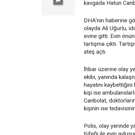
kavgada Hatun Canbola
DHA'nın haberine gö
olayda Ali Uğurlu, i
evine gitti. Evin önü
tartışma çıktı. Tartı
ateş açtı.
İhbar üzerine olay yer
ekibi, yanında kalaş
hayatını kaybettiğini
kişi ise ambulanslar
Canbolat, doktorları
kişinin ise tedavisini
Polis, olay yerinde 
tüfeği ile evin avlus