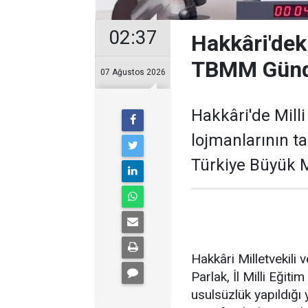
02:37
Hakkâri'deki
TBMM Gün
07 Ağustos 2026
Hakkâri'de Mill
lojmanlarının ta
Türkiye Büyük M
Hakkâri Milletvekil
Parlak, İl Milli Eğit
usulsüzlük yapıldığı y