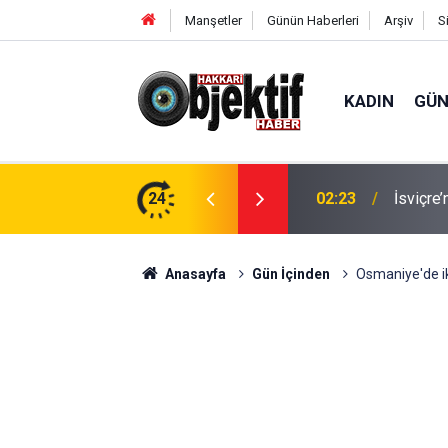
Manşetler
Günün Haberleri
Arşiv
S
KADIN
GÜ
anları TBMM Gündeminde
24
02:23
İsviçre’
Anasayfa
Gün İçinden
Osmaniye'de iki