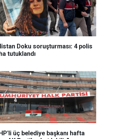
listan Doku soruşturması: 4 polis
ha tutuklandı
HP'li üç belediye başkanı hafta