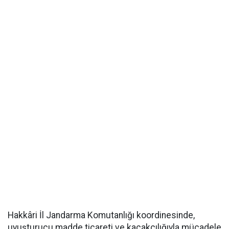
Hakkâri İl Jandarma Komutanlığı koordinesinde,
uyuşturucu madde ticareti ve kaçakçılığıyla mücadele