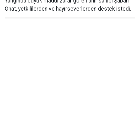
Yangında büyük maddi zarar gören ahır sahibi Şaban
Onat, yetkililerden ve hayırseverlerden destek istedi.