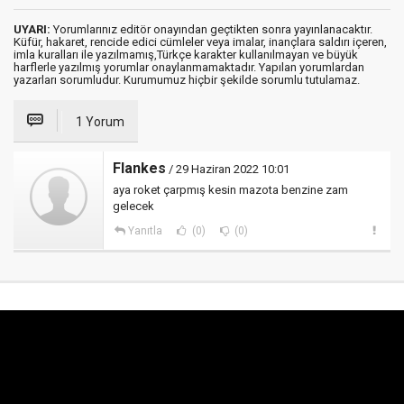
UYARI:
Yorumlarınız editör onayından geçtikten sonra yayınlanacaktır.
Küfür, hakaret, rencide edici cümleler veya imalar, inançlara saldırı içeren,
imla kuralları ile yazılmamış,Türkçe karakter kullanılmayan ve büyük
harflerle yazılmış yorumlar onaylanmamaktadır. Yapılan yorumlardan
yazarları sorumludur. Kurumumuz hiçbir şekilde sorumlu tutulamaz.
1 Yorum
Flankes
/ 29 Haziran 2022 10:01
aya roket çarpmış kesin mazota benzine zam
gelecek
Yanıtla
(0)
(0)