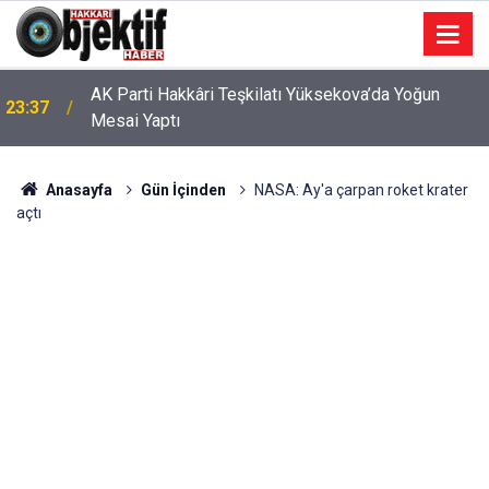
AK Parti Hakkâri Teşkilatı Yüksekova’da Yoğun
23:37
Mesai Yaptı
Anasayfa
Gün İçinden
NASA: Ay'a çarpan roket krater
açtı