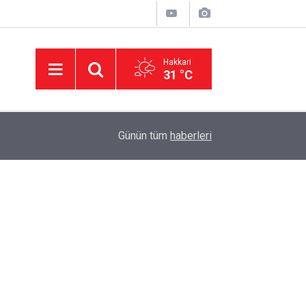
Hakkari
31 °C
23:50
Hakkâri’de ulaşım için kritik proje: Geçici köprüle
Günün tüm
haberleri