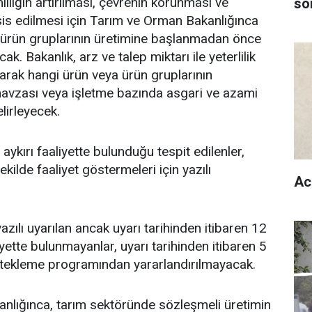
liliğin artırılması, çevrenin korunması ve
son
esis edilmesi için Tarım ve Orman Bakanlığınca
a ürün gruplarının üretimine başlanmadan önce
cak. Bakanlık, arz ve talep miktarı ile yeterlilik
larak hangi ürün veya ürün gruplarının
m havzası veya işletme bazında asgari ve azami
elirleyecek.
ykırı faaliyette bulunduğu tespit edilenler,
ilde faaliyet göstermeleri için yazılı
Ac
azılı uyarılan ancak uyarı tarihinden itibaren 12
yette bulunmayanlar, uyarı tarihinden itibaren 5
estekleme programından yararlandırılmayacak.
nlığınca, tarım sektöründe sözleşmeli üretimin