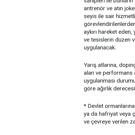
sahipleri ile bunların
antrenör ve atın joke
seyis ile sair hizmetli
görevlendirilenlerde
aykırı hareket eden, ya
ve tesislerin düzen v
uygulanacak.
Yarış atlarına, dopi
alan ve performans a
uygulanması durumunda
göre ağırlık derecesi 
* Devlet ormanlarına n
ya da hafriyat veya
ve çevreye verilen z