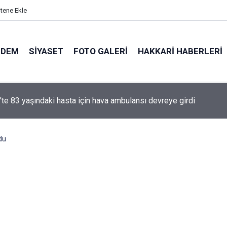
itene Ekle
NDEM
SIYASET
FOTO GALERI
HAKKARI HABERLERI
e yasa' kanun teklifi Adalet Komisyonu'ndan geçti
du