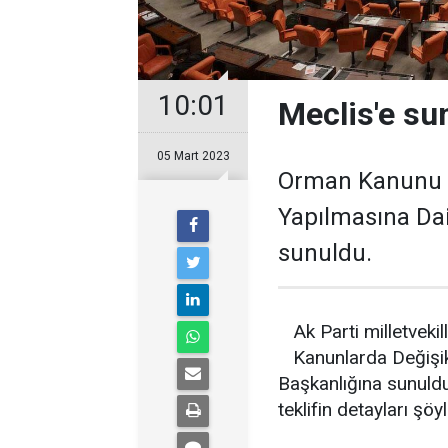
10:01
Meclis'e su
05 Mart 2023
Orman Kanunu v
Yapılmasına Dai
sunuldu.
Ak Parti milletveki
Kanunlarda Değişik
Başkanlığına sunuld
teklifin detayları şöyl