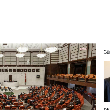
Gü
DE