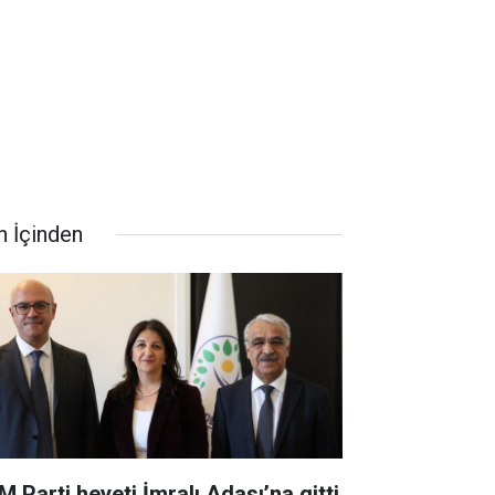
n İçinden
M Parti heyeti İmralı Adası’na gitti