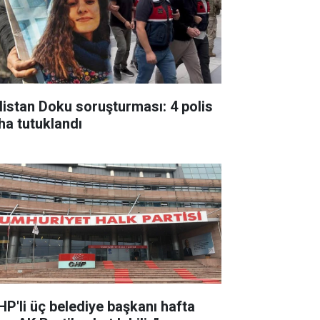
listan Doku soruşturması: 4 polis
ha tutuklandı
HP'li üç belediye başkanı hafta