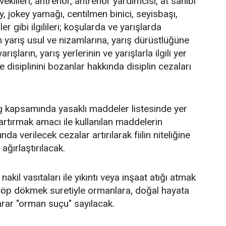
 vekilleri, antrenör, antrenör yardımcısı, at sahibi
y, jokey yamağı, centilmen binici, seyisbaşı,
ler gibi ilgilileri; koşularda ve yarışlarda
n yarış usul ve nizamlarına, yarış dürüstlüğüne
rışların, yarış yerlerinin ve yarışlarla ilgili yer
e disiplinini bozanlar hakkında disiplin cezaları
ng kapsamında yasaklı maddeler listesinde yer
rtırmak amacı ile kullanılan maddelerin
 verilecek cezalar artırılarak fiilin niteliğine
ağırlaştırılacak.
akil vasıtaları ile yıkıntı veya inşaat atığı atmak
 çöp dökmek suretiyle ormanlara, doğal hayata
arar "orman suçu" sayılacak.