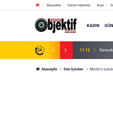
Manşetler
Günün Haberleri
Arşiv
S
KADIN
GÜ
in hava ambulansı devreye girdi
24
11:01
'Çerçev
Anasayfa
Gün İçinden
Meclis'e sunul