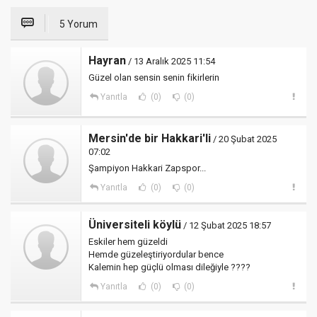
5 Yorum
Hayran
/ 13 Aralık 2025 11:54
Güzel olan sensin senin fikirlerin
Yanıtla
(0)
(0)
Mersin'de bir Hakkari'li
/ 20 Şubat 2025
07:02
Şampiyon Hakkari Zapspor...
Yanıtla
(0)
(0)
Üniversiteli köylü
/ 12 Şubat 2025 18:57
Eskiler hem güzeldi
Hemde güzeleştiriyordular bence
Kalemin hep güçlü olması dileğiyle ????
Yanıtla
(0)
(0)