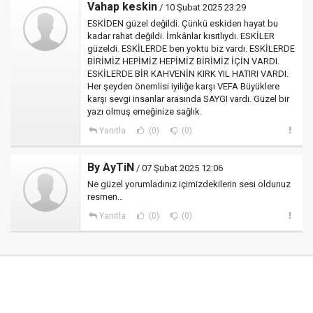
Vahap keskin
/ 10 Şubat 2025 23:29
ESKİDEN güzel değildi. Çünkü eskiden hayat bu
kadar rahat değildi. İmkânlar kısıtlıydı. ESKİLER
güzeldi. ESKİLERDE ben yoktu biz vardı. ESKİLERDE
BİRİMİZ HEPİMİZ HEPİMİZ BİRİMİZ İÇİN VARDI.
ESKİLERDE BİR KAHVENİN KIRK YIL HATIRI VARDI.
Her şeyden önemlisi iyiliğe karşı VEFA Büyüklere
karşı sevgi insanlar arasında SAYGI vardı. Güzel bir
yazı olmuş emeğinize sağlık.
Yanıtla
(0)
(0)
By AyTiN
/ 07 Şubat 2025 12:06
Ne güzel yorumladınız içimizdekilerin sesi oldunuz
resmen..
Yanıtla
(0)
(0)