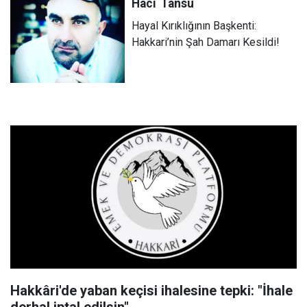
Hacı
Tansu
Hayal Kırıklığının Başkenti:
Hakkari’nin Şah Damarı Kesildi!
Hakkâri'de yaban keçisi ihalesine tepki: "İhale
derhal iptal edilsin"