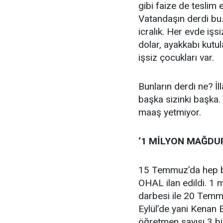
gibi faize de teslim 
Vatandaşın derdi bu.
icralık. Her evde işsi
dolar, ayakkabı kutu
işsiz çocukları var.
Bunların derdi ne? İ
başka sizinki başka.
maaş yetmiyor.
‘1 MİLYON MAĞDUR
15 Temmuz’da hep b
OHAL ilan edildi. 1 m
darbesi ile 20 Temm
Eylül’de yani Kenan
öğretmen sayısı 3 b