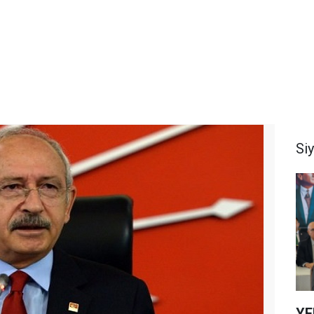
Si
YEN