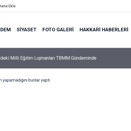
itene Ekle
NDEM
SIYASET
FOTO GALERI
HAKKARI HABERLERI
nin iade ettiği Bahar Yalçınkaya 15 aylık bebeğiyle tutuklandı
'in yapamadığını bunlar yaptı