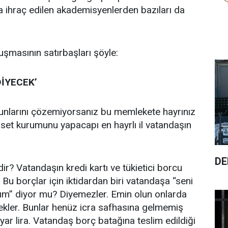
a ihraç edilen akademisyenlerden bazıları da
uşmasının satırbaşları şöyle:
DİYECEK’
unlarını çözemiyorsanız bu memlekete hayrınız
set kurumunu yapacapı en hayrlı il vatandaşın
DE
ir? Vatandaşın kredi kartı ve tükietici borcu
ı. Bu borçlar için iktidardan biri vatandaşa “seni
ım” diyor mu? Diyemezler. Emin olun onlarda
ekler. Bunlar henüz icra safhasına gelmemiş
yar lira. Vatandaş borç batağına teslim edildiği