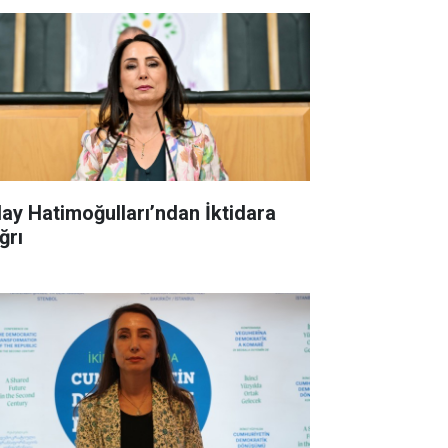
lay Hatimoğulları’ndan İktidara
ğrı