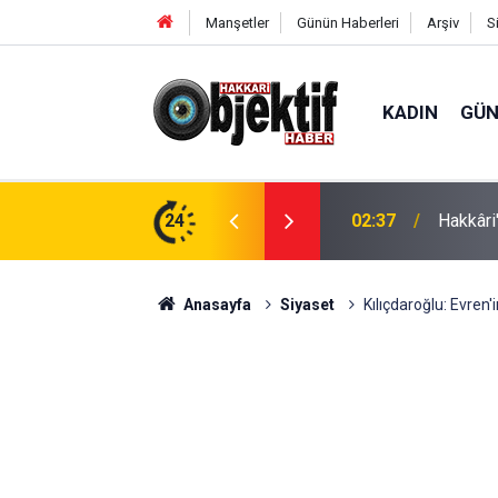
Manşetler
Günün Haberleri
Arşiv
S
KADIN
GÜ
anları TBMM Gündeminde
24
02:23
İsviçre’
Anasayfa
Siyaset
Kılıçdaroğlu: Evren