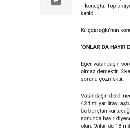
konuştu. Toplantıy
katıldı.
Kılıçdaroğlu’nun kon
‘ONLAR DA HAYIR 
Eğer vatandaşın sor
olmaz demektir. Siya
sorunu çözmektir.
Vatandaşın derdi ned
424 milyar lirayı aşt
bu borçtan kurtacağ
sonunda hayır diyec
olan. Onlar da 18 mil