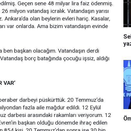
edilmiş. Geçen sene 48 milyar lira faiz ödenmiş.
 26 milyon vatandaş icralık. Vatandaşın yarısı
z. Ankara’da olan beylerin evleri hariç. Kasalar,
ları var onlarda. Ama bizim vatandaşın evinde
Se
yaz
lla ben başkan olacağım. Vatandaşın derdi
 Vatandaş borç batağında çocuğu işsiz, aldığı
 VAR’
eraber darbeyi püskürttük. 20 Temmuz’da
ilyondan fazla aile mağdur edildi. 12 Eylül
uz darbesi arasındaki rakamları veriyorum. 12
Öm
 Evren’in başkan olduğu dönemde ihraç edilen
in 854 kişi. 20 Temmuz’dan sonra ise 30 bin