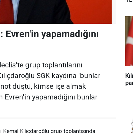
u: Evren'in yapamadığını
eclis'te grup toplantılarını
Kılıçdaroğlu SGK kaydına 'bunlar
Kı
par
e not düştü, kimse işe almak
n Evren'in yapamadığını bunlar
 Kemal Kılıçdaroğlu grup toplantısında