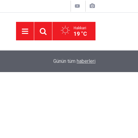
Hakkari
19 °C
02:06
Hakkari'de 3 dağ keçisi ihale ile öldürülecek
Günün tüm
haberleri