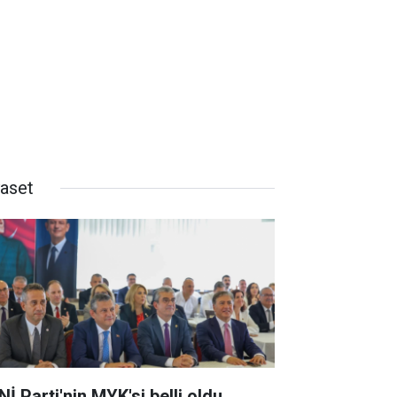
yaset
İ Parti'nin MYK'si belli oldu