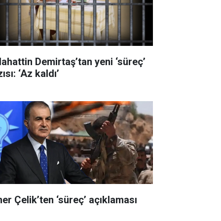
lahattin Demirtaş’tan yeni ‘süreç’
ısı: ‘Az kaldı’
er Çelik’ten ‘süreç’ açıklaması