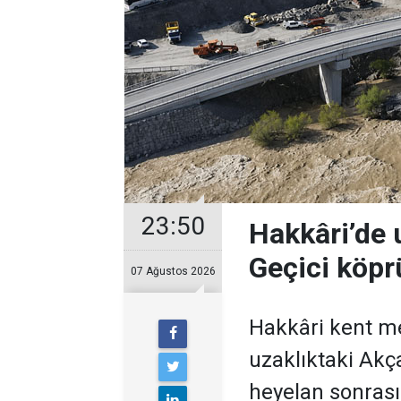
23:50
Hakkâri’de u
Geçici köprü
07 Ağustos 2026
Hakkâri kent me
uzaklıktaki Akç
heyelan sonras