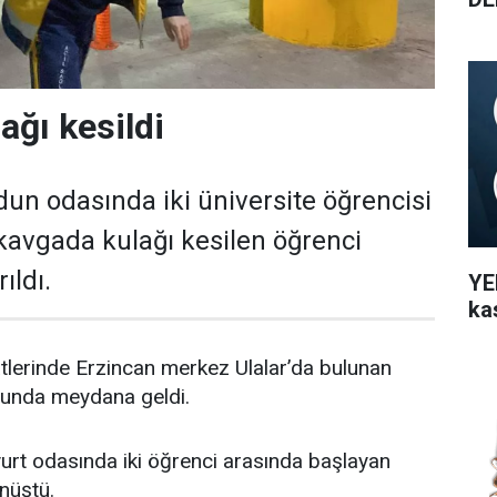
ağı kesildi
dun odasında iki üniversite öğrencisi
kavgada kulağı kesilen öğrenci
ıldı.
YEN
ka
tlerinde Erzincan merkez Ulalar’da bulunan
dunda meydana geldi.
 yurt odasında iki öğrenci arasında başlayan
nüştü.