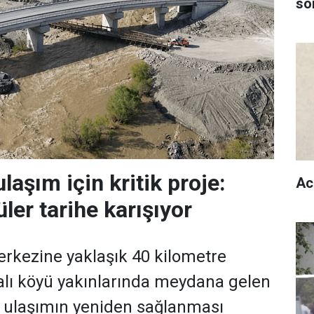
son
laşım için kritik proje:
Ac
ler tarihe karışıyor
rkezine yaklaşık 40 kilometre
alı köyü yakınlarında meydana gelen
ı ulaşımın yeniden sağlanması