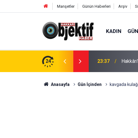
Manşetler
Günün Haberleri
Arşiv
S
KADIN
GÜ
e: Geçici köprüler tarihe karışıyor
24
23:37
Hakkâri’
Anasayfa
Gün İçinden
kavgada kulağı