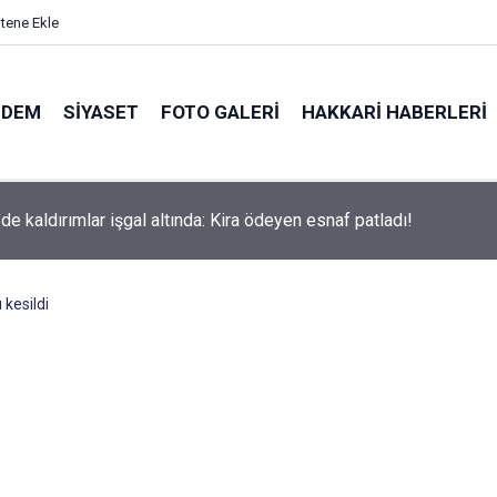
itene Ekle
NDEM
SIYASET
FOTO GALERI
HAKKARI HABERLERI
de kaldırımlar işgal altında: Kira ödeyen esnaf patladı!
 kesildi