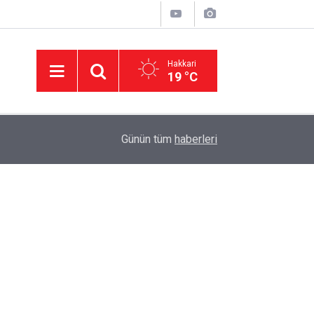
Hakkari
19 °C
23:08
Van'da silahlı kavga: 1'i ağır 6 kişi yaralandı
Günün tüm
haberleri