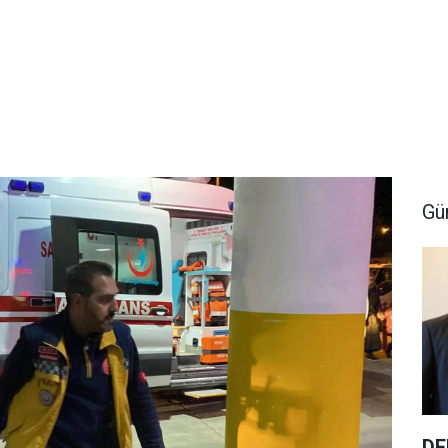
Gü
DE