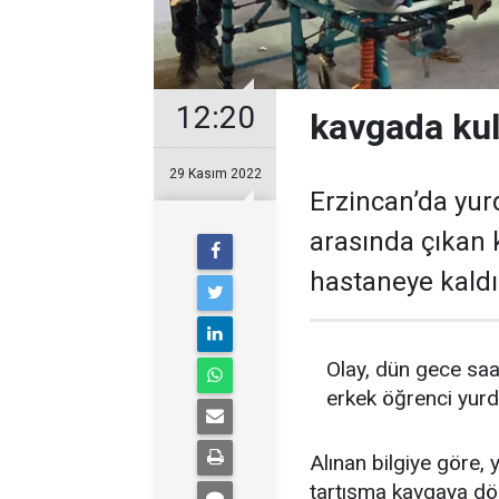
12:20
kavgada kul
29 Kasım 2022
Erzincan’da yur
arasında çıkan 
hastaneye kaldır
Olay, dün gece saa
erkek öğrenci yur
Alınan bilgiye göre,
tartışma kavgaya dö