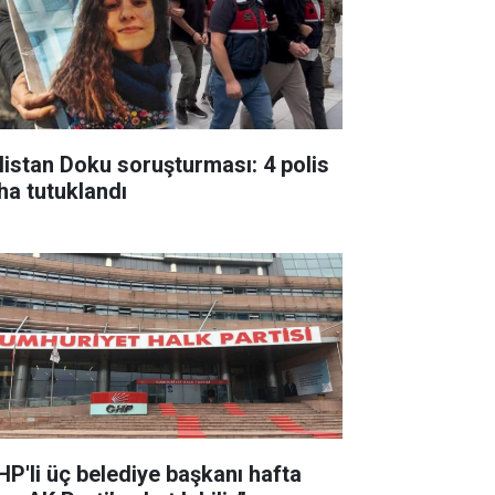
listan Doku soruşturması: 4 polis
ha tutuklandı
HP'li üç belediye başkanı hafta