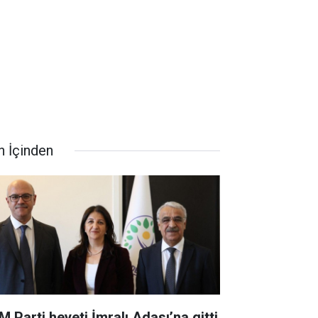
n İçinden
M Parti heyeti İmralı Adası’na gitti