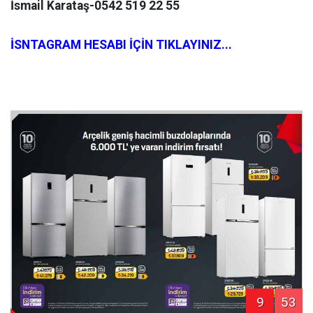
İsmail Karataş-0542 519 22 55
İSNTAGRAM HESABI İÇİN TIKLAYINIZ...
9
53