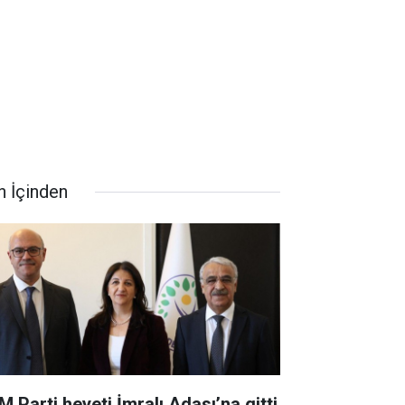
n İçinden
M Parti heyeti İmralı Adası’na gitti