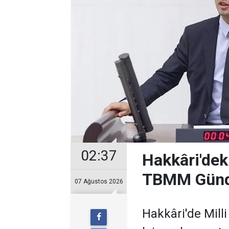
02:37
Hakkâri'deki
TBMM Gün
07 Ağustos 2026
Hakkâri'de Mill