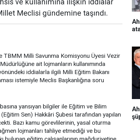
hsis ve kullanımına ilişkin iddialar
illet Meclisi gündemine taşındı.
Ah
at
i ve TBMM Milli Savunma Komisyonu Üyesi Vezir
im Müdürlüğüne ait lojmanların kullanımında
önündeki iddialarla ilgili Milli Eğitim Bakanı
laması istemiyle Meclis Başkanlığına soru
asına yansıyan bilgiler ile Eğitim ve Bilim
Ah
 (Eğitim Sen) Hakkâri Şubesi tarafından yapılan
şüp
ekti. Bazı kamu görevlilerinin, yasal oturma
ağmen lojmanları tahliye etmediği ve bu
 bulunan eğitim çalışanlarının mağduriyetine