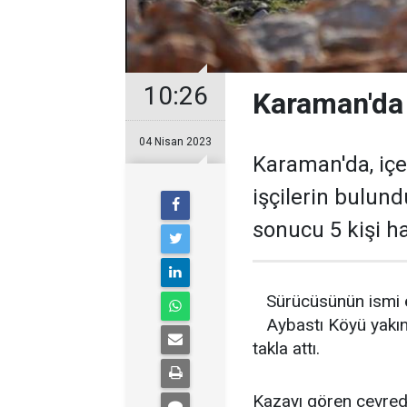
10:26
Karaman'da 
04 Nisan 2023
Karaman'da, iç
işçilerin bulun
sonucu 5 kişi hay
Sürücüsünün ismi 
Aybastı Köyü yakın
takla attı.
Kazayı gören çevrede