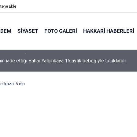
itene Ekle
NDEM
SIYASET
FOTO GALERI
HAKKARI HABERLERI
nin iade ettiği Bahar Yalçınkaya 15 aylık bebeğiyle tutuklandı
i kaza: 5 ölü