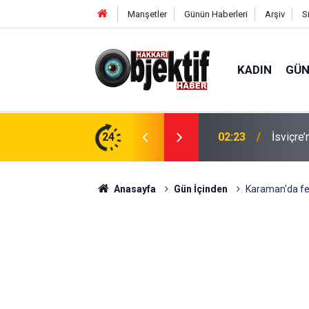
Manşetler
Günün Haberleri
Arşiv
S
KADIN
GÜ
anları TBMM Gündeminde
24
02:23
İsviçre’
Anasayfa
Gün İçinden
Karaman'da fec