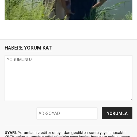
HABERE
YORUM KAT
UYARI:
Yorumlarınız editör onayından geçtikten sonra yayınlanacaktır.
Küfür, hakaret, rencide edici cümleler veya imalar, inançlara saldırı içeren,