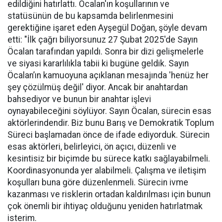
edildiğini hatırlattı. Öcalan'ın koşullarının ve
statüsünün de bu kapsamda belirlenmesini
gerektiğine işaret eden Ayşegül Doğan, şöyle devam
etti: "İlk çağrı biliyorsunuz 27 Şubat 2025'de Sayın
Öcalan tarafından yapıldı. Sonra bir dizi gelişmelerle
ve siyasi kararlılıkla tabii ki bugüne geldik. Sayın
Öcalan’ın kamuoyuna açıklanan mesajında 'henüz her
şey çözülmüş değil' diyor. Ancak bir anahtardan
bahsediyor ve bunun bir anahtar işlevi
oynayabileceğini söylüyor. Sayın Öcalan, sürecin esas
aktörlerindendir. Biz bunu Barış ve Demokratik Toplum
Süreci başlamadan önce de ifade ediyorduk. Sürecin
esas aktörleri, belirleyici, ön açıcı, düzenli ve
kesintisiz bir biçimde bu sürece katkı sağlayabilmeli.
Koordinasyonunda yer alabilmeli. Çalışma ve iletişim
koşulları buna göre düzenlenmeli. Sürecin ivme
kazanması ve risklerin ortadan kaldırılması için bunun
çok önemli bir ihtiyaç olduğunu yeniden hatırlatmak
isterim.