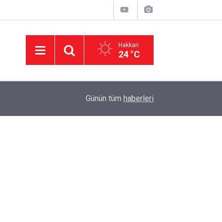
Hakkari
24 °C
23:08
Van'da silahlı kavga: 1'i ağır 6 kişi yaralandı
Günün tüm
haberleri