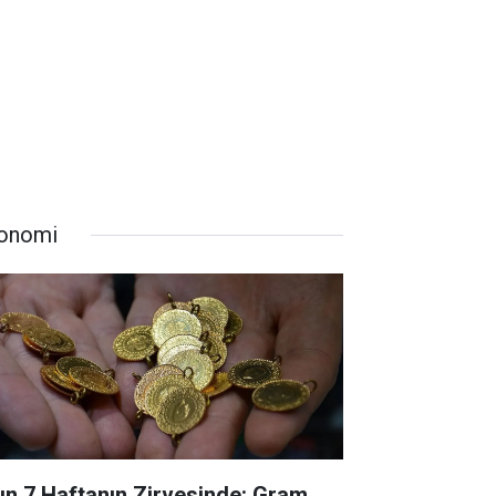
onomi
tın 7 Haftanın Zirvesinde: Gram