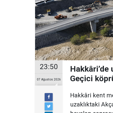
23:50
Hakkâri’de u
Geçici köprü
07 Ağustos 2026
Hakkâri kent me
uzaklıktaki Akç