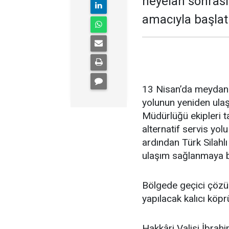
heyelan sonras
amacıyla başlat
13 Nisan’da meydana
yolunun yeniden ulaş
Müdürlüğü ekipleri t
alternatif servis yol
ardından Türk Silahlı
ulaşım sağlanmaya b
Bölgede geçici çözüm
yapılacak kalıcı köpr
Hakkâri Valisi İbrah