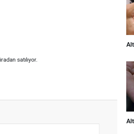
Alt
radan satılıyor.
Alt