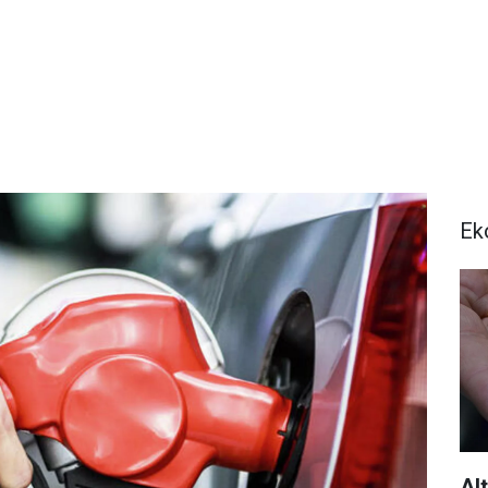
Ek
Al