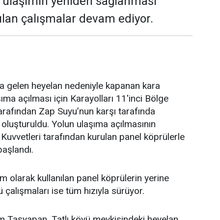
ı ulaşımın yeniden sağlanması
ılan çalışmalar devam ediyor.
 gelen heyelan nedeniyle kapanan kara
ıma açılması için Karayolları 11'inci Bölge
arafından Zap Suyu’nun karşı tarafında
u oluşturuldu. Yolun ulaşıma açılmasının
 Kuvvetleri tarafından kurulan panel köprülerle
aşlandı.
 olarak kullanılan panel köprülerin yerine
ü çalışmaları ise tüm hızıyla sürüyor.
im Taşyapan, Tatlı köyü mevkisindeki heyelan