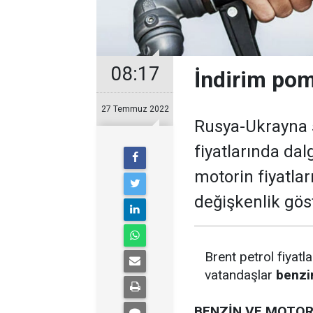
08:17
İndirim pom
27 Temmuz 2022
Rusya-Ukrayna s
fiyatlarında da
motorin fiyatlar
değişkenlik göst
Brent petrol fiyatla
vatandaşlar
benzin
BENZİN VE MOTORİ