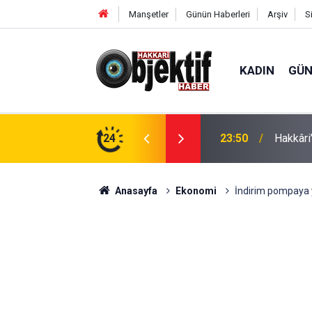
Manşetler
Günün Haberleri
Arşiv
S
KADIN
GÜ
e: Geçici köprüler tarihe karışıyor
24
23:37
Hakkâri’
Anasayfa
Ekonomi
İndirim pompaya 