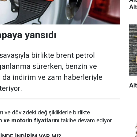
Al
paya yansıdı
avaşıyla birlikte brent petrol
lganlanma sürerken, benzin ve
ı da indirim ve zam haberleriyle
Al
eriyor.
rı ve dövizdeki değişikliklerle birlikte
 ve motorin fiyatları
nı takibe devam ediyor.
NDE İNDİRİM VAR MI?