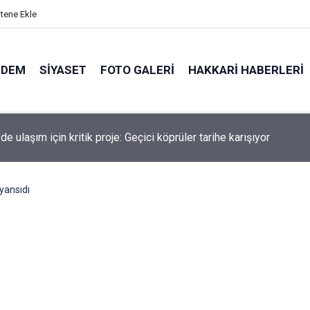
itene Ekle
NDEM
SIYASET
FOTO GALERI
HAKKARI HABERLERI
de kaldırımlar işgal altında: Kira ödeyen esnaf patladı!
yansıdı