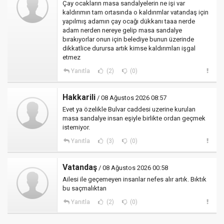
Çay ocakların masa sandalyelerin ne işi var
kaldırımın tam ortasında o kaldırımlar vatandaş için
yapılmış adamın çay ocağı dükkanı taaa nerde
adam nerden nereye gelip masa sandalye
bırakıyorlar onun için belediye bunun üzerinde
dikkatlice durursa artık kimse kaldırımları işgal
etmez
Yanıtla
(2)
(0)
Hakkarili
/ 08 Ağustos 2026 08:57
Evet ya özelikle Bulvar caddesi uzerine kurulan
masa sandalye insan eşiyle birlikte ordan geçmek
istemiyor.
Yanıtla
(3)
(0)
Vatandaş
/ 08 Ağustos 2026 00:58
Ailesi ile geçemeyen insanlar nefes alır artık. Bıktık
bu saçmalıktan
Yanıtla
(2)
(0)