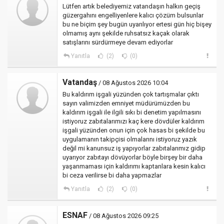
Lütfen artık belediyemiz vatandaşın halkın geçiş
güzergahını engelliyenlere kalıcı çözüm bulsunlar
bu ne biçim şey bugün uyarılıyor ertesi gün hiç bişey
olmamış aynı şekilde ruhsatsız kaçak olarak
satışlarını sürdürmeye devam ediyorlar
Yanıtla
(2)
(0)
Vatandaş
/ 08 Ağustos 2026 10:04
Bu kaldırım işgali yüzünden çok tartışmalar çıktı
sayın valimizden emniyet müdürümüzden bu
kaldırım işgali ile ilgili sıkı bi denetim yapılmasını
istiyoruz zabıtalarımızı kaç kere dövdüler kaldırım
işgali yüzünden onun için çok hasas bi şekilde bu
uygulamanın takipçisi olmalarını istiyoruz yazık
değil mi kanunsuz iş yapıyorlar zabıtalarımız gidip
uyarıyor zabıtayı dövüyorlar böyle birşey bir daha
yaşanmaması için kaldırımı kaptanlara kesin kalıcı
bi ceza verilirse bi daha yapmazlar
Yanıtla
(2)
(0)
ESNAF
/ 08 Ağustos 2026 09:25