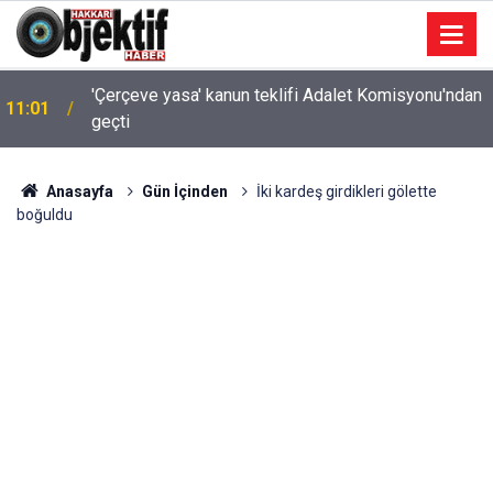
'Çerçeve yasa' kanun teklifi Adalet Komisyonu'ndan
11:01
geçti
Anasayfa
Gün İçinden
İki kardeş girdikleri gölette
boğuldu