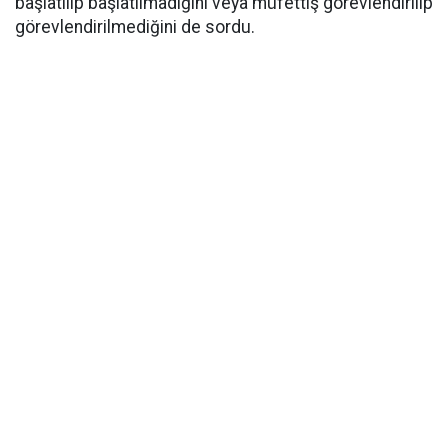
başlatılıp başlatılmadığını veya müfettiş görevlendirilip
görevlendirilmediğini de sordu.