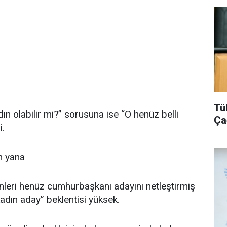
Tü
ın olabilir mi?” sorusuna ise “O henüz belli
Ça
i.
n yana
enleri henüz cumhurbaşkanı adayını netleştirmiş
kadın aday” beklentisi yüksek.