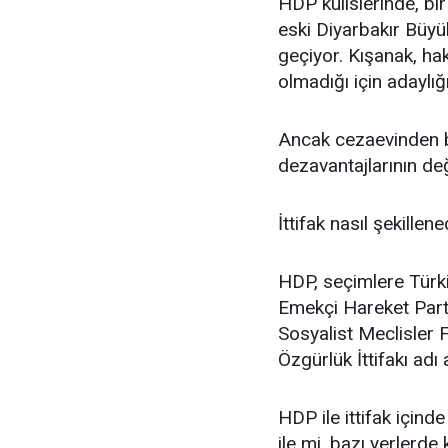
HDP kulislerinde, bir
eski Diyarbakır Büyü
geçiyor. Kışanak, ha
olmadığı için adaylığ
Ancak cezaevinden b
dezavantajlarının değ
İttifak nasıl şekillen
HDP, seçimlere Türki
Emekçi Hareket Part
Sosyalist Meclisler
Özgürlük İttifakı adı 
HDP ile ittifak içinde
ile mi, bazı yerlerde