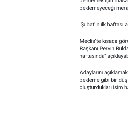
belirlemek için masay
beklemeyeceği mera
'Şubat’ın ilk haftası a
Meclis’te kısaca g
Başkanı Pervin Buldan
haftasında" açıklayab
Adaylarını açıklamak i
bekleme gibi bir düş
oluşturdukları isim h