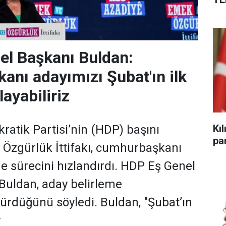
el Başkanı Buldan:
nı adayımızı Şubat'ın ilk
layabiliriz
Kı
ratik Partisi’nin (HDP) başını
par
 Özgürlük İttifakı, cumhurbaşkanı
me sürecini hızlandırdı. HDP Eş Genel
Buldan, aday belirleme
sürdüğünü söyledi. Buldan, "Şubat’ın
y