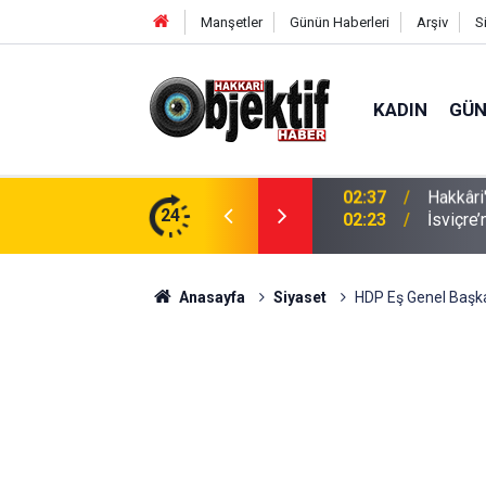
Manşetler
Günün Haberleri
Arşiv
S
KADIN
GÜ
anları TBMM Gündeminde
24
02:23
İsviçre’
Anasayfa
Siyaset
HDP Eş Genel Başkan