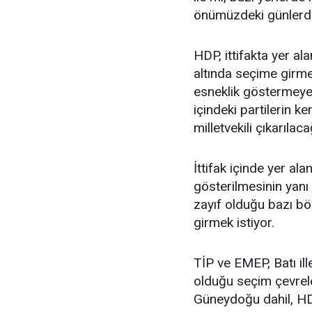
önümüzdeki günlerde
HDP, ittifakta yer ala
altında seçime girmes
esneklik göstermeyec
içindeki partilerin k
milletvekili çıkarılac
İttifak içinde yer al
gösterilmesinin yanı 
zayıf olduğu bazı b
girmek istiyor.
TİP ve EMEP, Batı ill
olduğu seçim çevrel
Güneydoğu dahil, HD