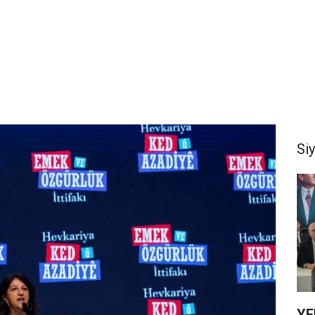
Si
YEN