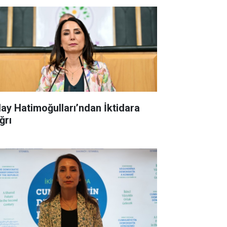
lay Hatimoğulları’ndan İktidara
ğrı