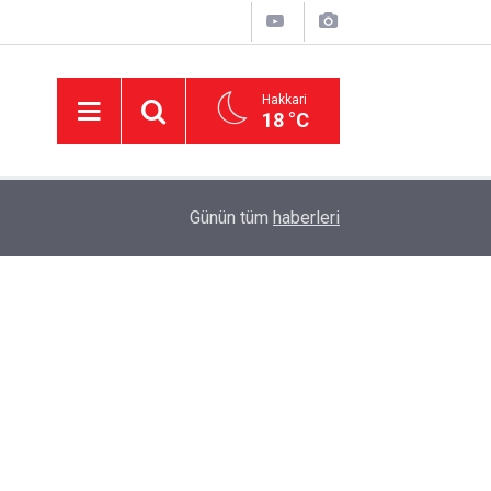
Hakkari
18 °C
02:06
Hakkari'de 3 dağ keçisi ihale ile öldürülecek
Günün tüm
haberleri