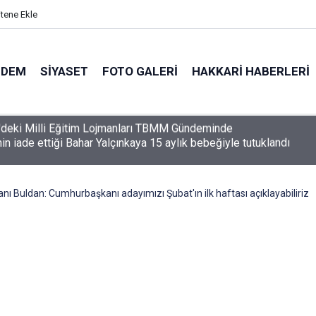
itene Ekle
NDEM
SIYASET
FOTO GALERI
HAKKARI HABERLERI
nin iade ettiği Bahar Yalçınkaya 15 aylık bebeğiyle tutuklandı
ı Buldan: Cumhurbaşkanı adayımızı Şubat'ın ilk haftası açıklayabiliriz