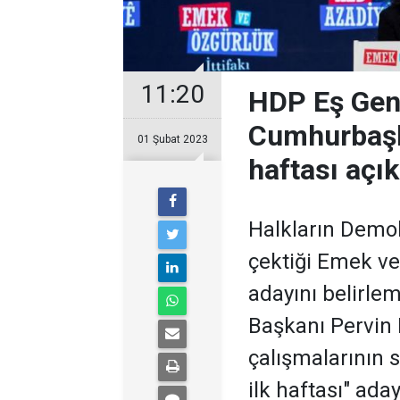
11:20
HDP Eş Gen
Cumhurbaşka
01 Şubat 2023
haftası açık
Halkların Demok
çektiği Emek ve
adayını belirle
Başkanı Pervin 
çalışmalarının 
ilk haftası" ada