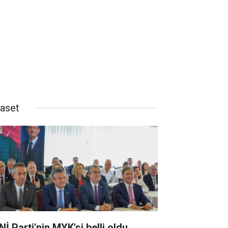
yaset
İ Parti'nin MYK'si belli oldu