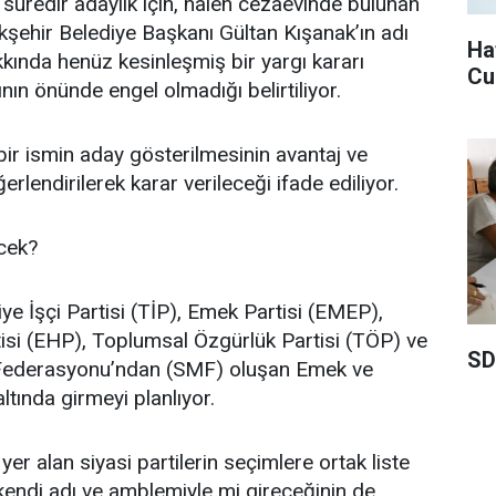
 süredir adaylık için, halen cezaevinde bulunan
kşehir Belediye Başkanı Gültan Kışanak’ın adı
Ha
kkında henüz kesinleşmiş bir yargı kararı
Cu
ının önünde engel olmadığı belirtiliyor.
ir ismin aday gösterilmesinin avantaj ve
erlendirilerek karar verileceği ifade ediliyor.
ecek?
ye İşçi Partisi (TİP), Emek Partisi (EMEP),
isi (EHP), Toplumsal Özgürlük Partisi (TÖP) ve
SD
 Federasyonu’ndan (SMF) oluşan Emek ve
altında girmeyi planlıyor.
 yer alan siyasi partilerin seçimlere ortak liste
 kendi adı ve amblemiyle mi gireceğinin de