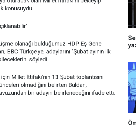
a oturacak olan Millet İttifakı’nı bekleyip
k konusuydu.
çıklanabilir'
Se
örüşme olanağı bulduğumuz HDP Eş Genel
yaz
, BBC Türkçe’ye, adaylarını "Şubat ayının ilk
ileceklerini söyledi.
çin Millet İttifakı’nın 13 Şubat toplantısını
ünceleri olmadığını belirten Buldan,
avuzundan bir adayın belirleneceğini ifade etti.
Öm