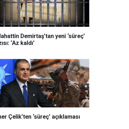
lahattin Demirtaş’tan yeni ‘süreç’
ısı: ‘Az kaldı’
er Çelik’ten ‘süreç’ açıklaması