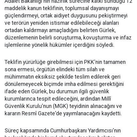
Adalet Bakanlığı'nın hazırlık sürecine katkı sunduğu 12
maddelik kanun teklifinin, toplumsal dayanışmayı
güçlendirmeyi, ortak aidiyet duygusunu pekiştirmeyi
ve terörün yeniden istismar edilebileceği alanları
ortadan kaldırmayı amaçladığını belirten Gürlek,
düzenlemenin belirli soruşturma, kovuşturma ve infaz
işlemlerine yönelik hükümler içerdiğini söyledi.
Teklifin yürürlüğe girebilmesi için PKK'nin tamamen
sona ermesi, örgütün elindeki tüm silah ve
mühimmatın eksiksiz şekilde teslim edilerek geri
dönülemeyecek biçimde imha edilmesi gerektiğini
ifade eden Gürlek, bu durumun ilgili güvenlik
kurumlarınca tespit edileceğini, ardından Millî
Güvenlik Kurulu'nun (MGK) teyidinin alınacağını ve
kararın Resmî Gazete'de yayımlanacağını kaydetti.
Süreç kapsamında Cumhurbaşkanı Yardımcısı'nın