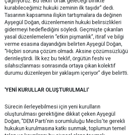
çağırıyoruz. Bu teklif ortak geleceği birlikte
kurabileceğimiz hukuki zeminin ilk taşıdır” dedi.
Tasarının kapsamına ilişkin tartışmalara da değinen
Ayşegül Doğan, düzenlemenin hukuki belirsizlikleri
gidermeyi hedeflediğini söyledi. Geçmişte çıkarılan
yasal düzenlemelerin “etkin pişmanlık”, itiraf ve bilgi
verme esasına dayandığını belirten Ayşegül Doğan,
“Hiçbiri soruna çözüm olmadı. Aksine çözümsüzlüğü
derinleştirdi. İlk kez bu teklif, örgütün feshi ve
silahsızlanması sonrasında ortaya çıkan kolektif
durumu düzenleyen bir yaklaşım içeriyor” diye belirtti.
'YENİ KURULLAR OLUŞTURULMALI'
Sürecin ilerleyebilmesi için yeni kurulların
oluşturulması gerektiğine dikkat çeken Ayşegül
Doğan, "DEM Parti'nin sorumluluğu Meclis'te gerekli
hukukun kurulmasına katkı sunmak, toplumun temel