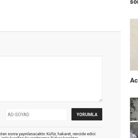
son
Ac
en sonra yayınlanacaktır. Küfür, hakaret, rencide edici