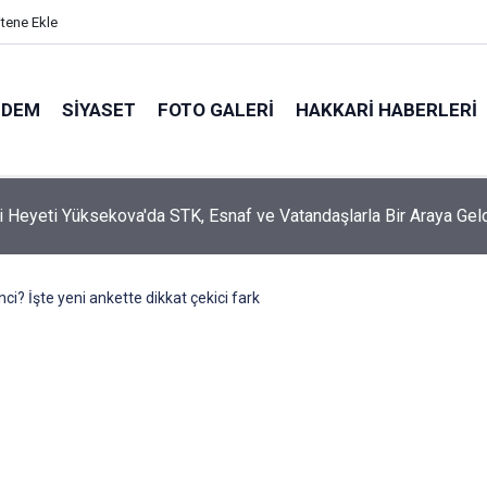
itene Ekle
NDEM
SIYASET
FOTO GALERI
HAKKARI HABERLERI
i Heyeti Yüksekova'da STK, Esnaf ve Vatandaşlarla Bir Araya Gel
inci? İşte yeni ankette dikkat çekici fark