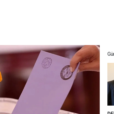
Gü
DE