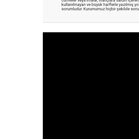
cümleler veya imalar, inançlara saldırı içeren
kullanılmayan ve büyük harflerle yazılmış y
sorumludur. Kurumumuz hiçbir şekilde soru