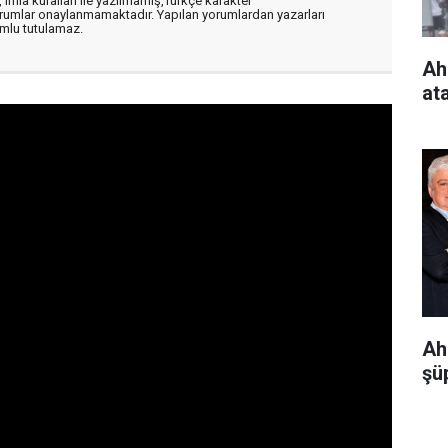
, imla kuralları ile yazılmamış,Türkçe karakter
orumlar onaylanmamaktadır. Yapılan yorumlardan yazarları
mlu tutulamaz.
Ah
at
Ah
şüp