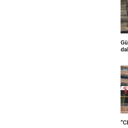
Gü
da
“C