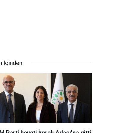
n İçinden
M Parti heyeti İmralı Adası’na gitti