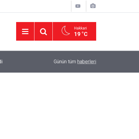
Hakkari
19 °C
di
23:37
AK Parti Hakkâri Teşkilatı Yüksekova’da Yoğun 
Günün tüm
haberleri