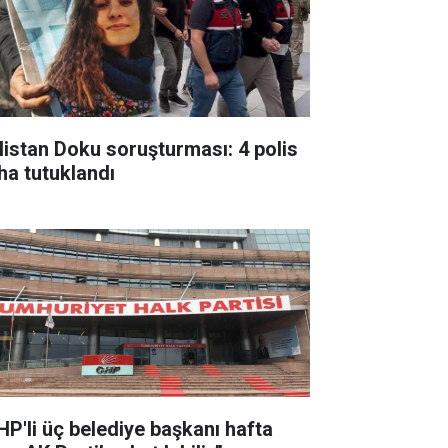
listan Doku soruşturması: 4 polis
ha tutuklandı
HP'li üç belediye başkanı hafta