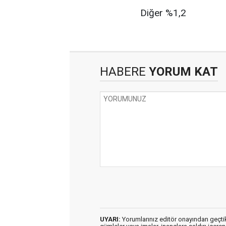
Diğer %1,2
HABERE
YORUM KAT
UYARI:
Yorumlarınız editör onayından geçtikt