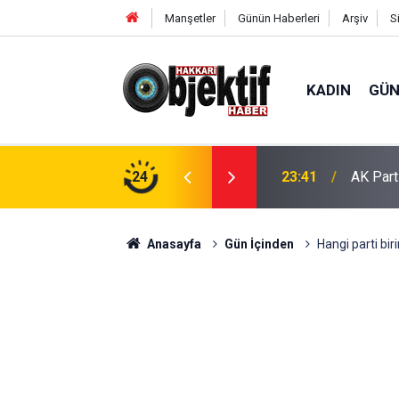
Manşetler
Günün Haberleri
Arşiv
S
KADIN
GÜ
şturucu Ele Geçirildi
24
23:41
AK Part
Anasayfa
Gün İçinden
Hangi parti bir