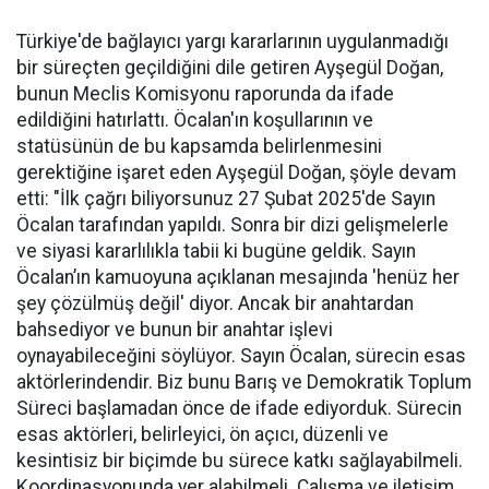
Türkiye'de bağlayıcı yargı kararlarının uygulanmadığı
bir süreçten geçildiğini dile getiren Ayşegül Doğan,
bunun Meclis Komisyonu raporunda da ifade
edildiğini hatırlattı. Öcalan'ın koşullarının ve
statüsünün de bu kapsamda belirlenmesini
gerektiğine işaret eden Ayşegül Doğan, şöyle devam
etti: "İlk çağrı biliyorsunuz 27 Şubat 2025'de Sayın
Öcalan tarafından yapıldı. Sonra bir dizi gelişmelerle
ve siyasi kararlılıkla tabii ki bugüne geldik. Sayın
Öcalan’ın kamuoyuna açıklanan mesajında 'henüz her
şey çözülmüş değil' diyor. Ancak bir anahtardan
bahsediyor ve bunun bir anahtar işlevi
oynayabileceğini söylüyor. Sayın Öcalan, sürecin esas
aktörlerindendir. Biz bunu Barış ve Demokratik Toplum
Süreci başlamadan önce de ifade ediyorduk. Sürecin
esas aktörleri, belirleyici, ön açıcı, düzenli ve
kesintisiz bir biçimde bu sürece katkı sağlayabilmeli.
Koordinasyonunda yer alabilmeli. Çalışma ve iletişim