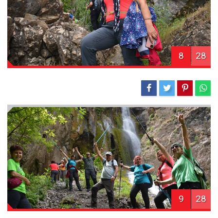
8
28
9
28