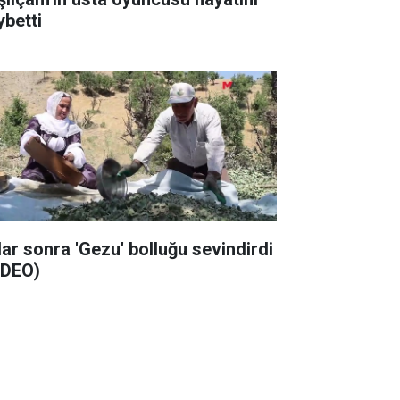
ybetti
llar sonra 'Gezu' bolluğu sevindirdi
İDEO)