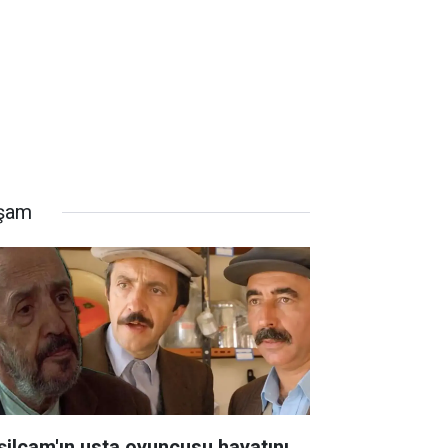
şam
şilçam'ın usta oyuncusu hayatını