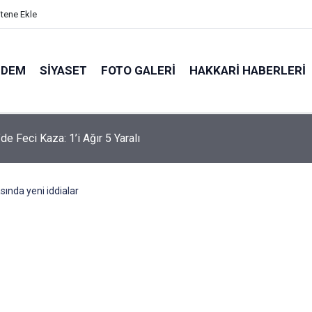
itene Ekle
NDEM
SIYASET
FOTO GALERI
HAKKARI HABERLERI
'te 83 yaşındaki hasta için hava ambulansı devreye girdi
ında yeni iddialar