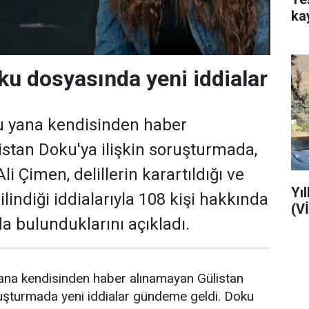
ka
ku dosyasında yeni iddialar
u yana kendisinden haber
stan Doku'ya ilişkin soruşturmada,
li Çimen, delillerin karartıldığı ve
Yı
 silindiği iddialarıyla 108 kişi hakkında
(V
 bulunduklarını açıkladı.
ana kendisinden haber alınamayan Gülistan
ruşturmada yeni iddialar gündeme geldi. Doku