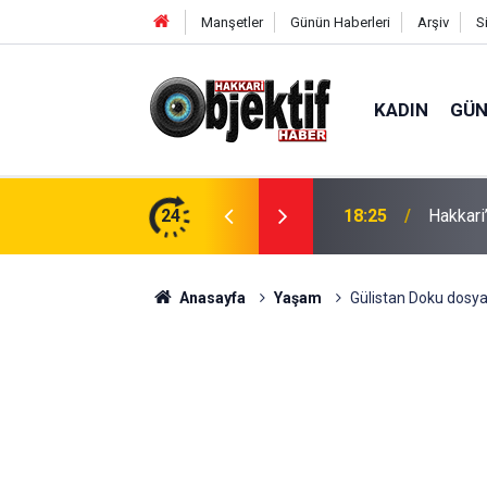
Manşetler
Günün Haberleri
Arşiv
S
KADIN
GÜ
aralı
24
11:12
Derecik
Anasayfa
Yaşam
Gülistan Doku dosyas