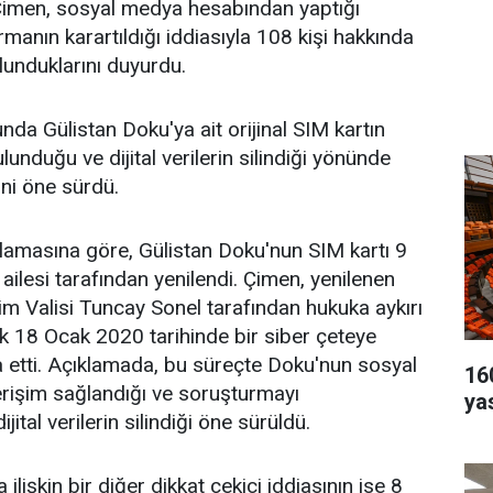
i Çimen, sosyal medya hesabından yaptığı
manın karartıldığı iddiasıyla 108 kişi hakkında
unduklarını duyurdu.
da Gülistan Doku'ya ait orijinal SIM kartın
lunduğu ve dijital verilerin silindiği yönünde
ini öne sürdü.
lamasına göre, Gülistan Doku'nun SIM kartı 9
ailesi tarafından yenilendi. Çimen, yenilenen
m Valisi Tuncay Sonel tarafından hukuka aykırı
rek 18 Ocak 2020 tarihinde bir siber çeteye
ia etti. Açıklamada, bu süreçte Doku'nun sosyal
16
rişim sağlandığı ve soruşturmayı
yas
ijital verilerin silindiği öne sürüldü.
lişkin bir diğer dikkat çekici iddiasının ise 8