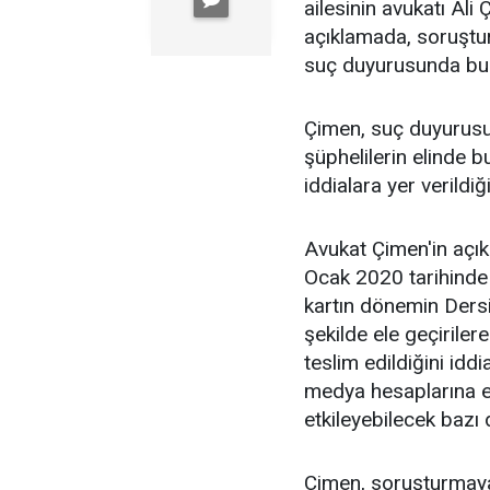
ailesinin avukatı Al
açıklamada, soruştur
suç duyurusunda bul
Çimen, suç duyurusun
şüphelilerin elinde bu
iddialara yer verildiğ
Avukat Çimen'in açık
Ocak 2020 tarihinde 
kartın dönemin Dersi
şekilde ele geçirile
teslim edildiğini idd
medya hesaplarına e
etkileyebilecek bazı d
Çimen, soruşturmaya i