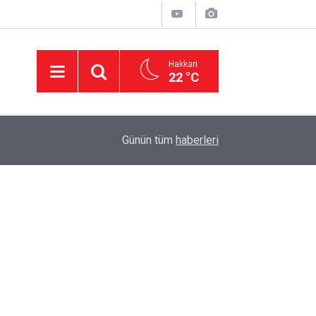
Hakkari
22 °C
11:01
'Çerçeve yasa' kanun teklifi Adalet Komisyonu'n
Günün tüm
haberleri