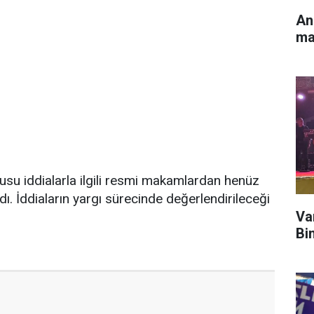
An
ma
su iddialarla ilgili resmi makamlardan henüz
ı. İddiaların yargı sürecinde değerlendirileceği
Va
Bi