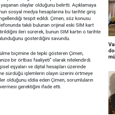
yaşanan olaylar olduğunu belirtti. Açıklamaya
nun sosyal medya hesaplarına bu tarihte giriş
 engellendiği tespit edildi. Çimen, söz konusu
efonunda takılı bulunan orijinal eski SIM kart
rildiğini ileri sürerek, bunun SIM kartın o tarihte
bulunduğunu gösterdiğini savundu.
Va
do
ülme biçimine de tepki gösteren Çimen,
mü
ize bir örtbas faaliyeti" olarak nitelendirdi.
isel eşyaları ve dijital hesapları üzerinde
öne sürdüğü işlemlerin olayın üzerini örtmeye
etler olduğunu iddia eden Çimen, sorumluların
ermesi gerektiğini ifade etti.