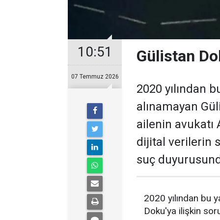
10:51
Gülistan Do
07 Temmuz 2026
2020 yılından b
alınamayan Güli
ailenin avukatı A
dijital verilerin
suç duyurusunda
2020 yılından bu y
Doku'ya ilişkin so