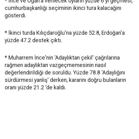
* İnce ve Oğan'a verilecek oyların yüzde 6'yı geçmesi,
cumhurbaşkanlığı seçiminin ikinci tura kalacağını
gösterdi.
* İkinci turda Kılıçdaroğlu'na yüzde 52.8, Erdoğan'a
yüzde 47.2 destek çıktı.
* Muharrem İnce'nin ‘Adaylıktan çekil' çağrılarına
rağmen adaylıktan vazgeçmemesinin nasıl
değerlendirildiği de soruldu. Yüzde 78.8 ‘Adaylığını
sürdürmesi yanlış' derken, kararını doğru bulanların
oranı yüzde 21.2 ‘de kaldı.