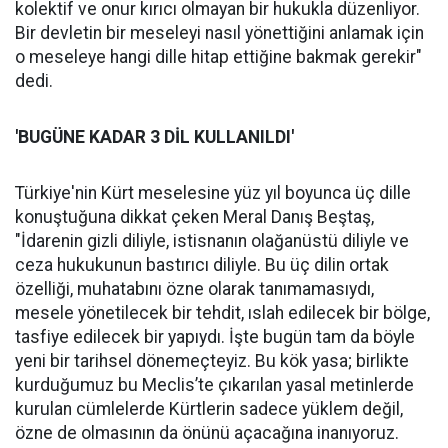
kolektif ve onur kırıcı olmayan bir hukukla düzenliyor.
Bir devletin bir meseleyi nasıl yönettiğini anlamak için
o meseleye hangi dille hitap ettiğine bakmak gerekir"
dedi.
'BUGÜNE KADAR 3 DİL KULLANILDI'
Türkiye'nin Kürt meselesine yüz yıl boyunca üç dille
konuştuğuna dikkat çeken Meral Danış Beştaş,
"İdarenin gizli diliyle, istisnanın olağanüstü diliyle ve
ceza hukukunun bastırıcı diliyle. Bu üç dilin ortak
özelliği, muhatabını özne olarak tanımamasıydı,
mesele yönetilecek bir tehdit, ıslah edilecek bir bölge,
tasfiye edilecek bir yapıydı. İşte bugün tam da böyle
yeni bir tarihsel dönemeçteyiz. Bu kök yasa; birlikte
kurduğumuz bu Meclis’te çıkarılan yasal metinlerde
kurulan cümlelerde Kürtlerin sadece yüklem değil,
özne de olmasının da önünü açacağına inanıyoruz.