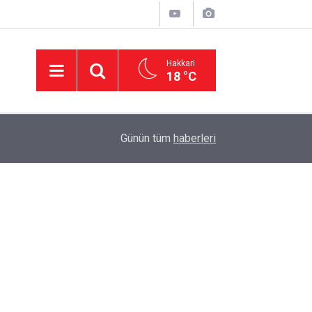
Hakkari
18 °C
02:06
Hakkari'de 3 dağ keçisi ihale ile öldürülecek
Günün tüm
haberleri