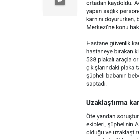
ortadan kaydoldu. Aç
yapan sağlık personel
karnını doyururken, 
Merkezi'ne konu hakkı
Hastane güvenlik kam
hastaneye bırakan ki
538 plakalı araçla or
çıkışlarındaki plaka 
şüpheli babanın bebe
saptadı.
Uzaklaştırma kar
Öte yandan soruştur
ekipleri, şüphelini
olduğu ve uzaklaştır