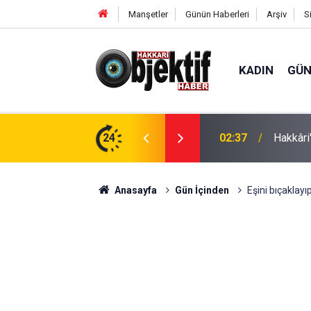
Manşetler
Günün Haberleri
Arşiv
S
KADIN
GÜ
anları TBMM Gündeminde
24
02:23
İsviçre’
Anasayfa
Gün İçinden
Eşini bıçaklayı