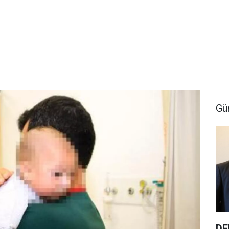
Gü
DE