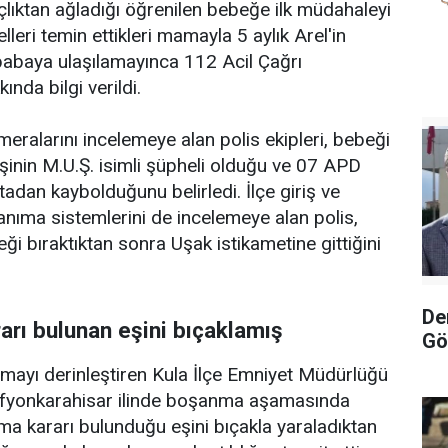
lıktan ağladığı öğrenilen bebeğe ilk müdahaleyi
leri temin ettikleri mamayla 5 aylık Arel'in
babaya ulaşılamayınca 112 Acil Çağrı
nda bilgi verildi.
eralarını incelemeye alan polis ekipleri, bebeği
şinin M.U.Ş. isimli şüpheli olduğu ve 07 APD
tadan kaybolduğunu belirledi. İlçe giriş ve
tanıma sistemlerini de incelemeye alan polis,
ği bıraktıktan sonra Uşak istikametine gittiğini
De
arı bulunan eşini bıçaklamış
Gö
mayı derinleştiren Kula İlçe Emniyet Müdürlüğü
n Afyonkarahisar ilinde boşanma aşamasında
ma kararı bulunduğu eşini bıçakla yaraladıktan