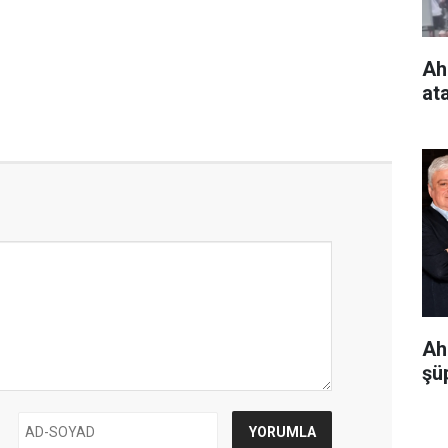
Ah
at
Ah
şüp