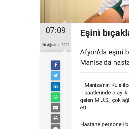
07:09
Eşini bıçakl
20 Ağustos 2022
Afyon'da eşini b
Manisa'da hasta
Manisa'nın Kula il
saatlerinde 5 aylık
gelen M.U.Ş., çok ağ
etti.
Hastane personeli be