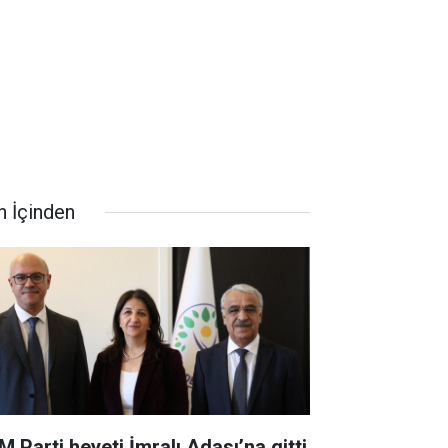
n İçinden
M Parti heyeti İmralı Adası’na gitti