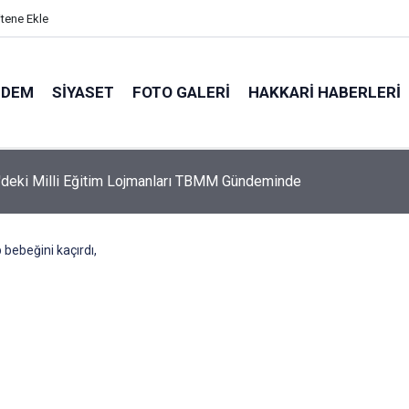
itene Ekle
NDEM
SIYASET
FOTO GALERI
HAKKARI HABERLERI
nin iade ettiği Bahar Yalçınkaya 15 aylık bebeğiyle tutuklandı
p bebeğini kaçırdı,