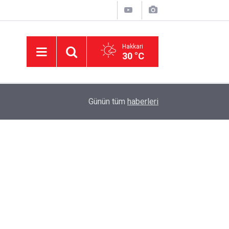
Hakkari
30 °C
14:38
AK Parti Hakkâri teşkilatı Şemdinli'de vatandaşl
Günün tüm
haberleri