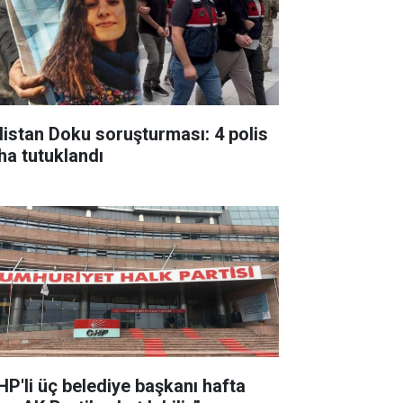
listan Doku soruşturması: 4 polis
ha tutuklandı
HP'li üç belediye başkanı hafta