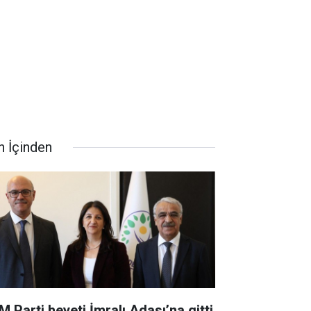
n İçinden
M Parti heyeti İmralı Adası’na gitti