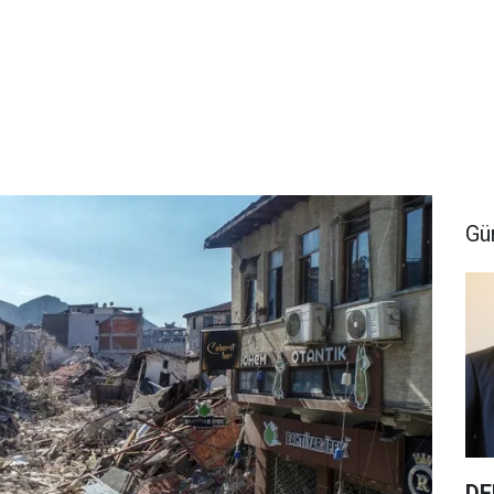
Gü
DE