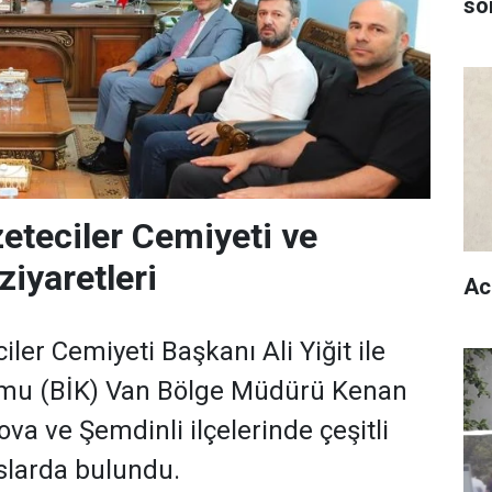
son
eteciler Cemiyeti ve
ziyaretleri
Ac
ler Cemiyeti Başkanı Ali Yiğit ile
umu (BİK) Van Bölge Müdürü Kenan
va ve Şemdinli ilçelerinde çeşitli
slarda bulundu.