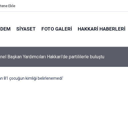
itene Ekle
NDEM
SIYASET
FOTO GALERI
HAKKARI HABERLERI
el Başkan Yardımcıları Hakkari'de partililerle buluştu
n 81 çocuğun kimliği belirlenemedi'