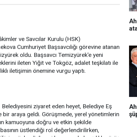
Ah
at
Hâkimler ve Savcılar Kurulu (HSK)
ekova Cumhuriyet Başsavcılığı görevine atanan
zyürek oldu. Başsavcı Temizyürek'e yeni
lerini ileten Yiğit ve Tokgöz, adalet teşkilatı ile
ıklı iletişimin önemine vurgu yaptı.
Belediyesini ziyaret eden heyet, Belediye Eş
Ah
şüp
le bir araya geldi. Görüşmede, yerel yönetimlerin
rın kamuoyuna doğru ve etkin şekilde
basının üstlendiği rol değerlendirilirken,