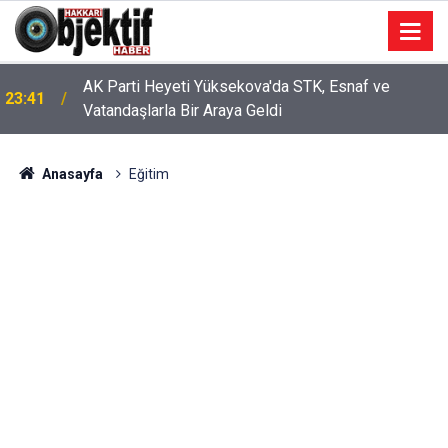
AK Parti Heyeti Yüksekova'da STK, Esnaf ve
23:41
AK Parti Hakkâri Teşkilatı Yüksekova’da Yoğun
Vatandaşlarla Bir Araya Geldi
23:37
Mesai Yaptı
Anasayfa
Eğitim