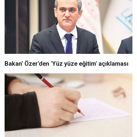
Bakan' Özer'den 'Yüz yüze eğitim' açıklaması