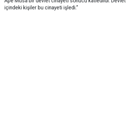
Apê Musa bir devlet cinayeti sonucu katledildi. Devlet
içindeki kişiler bu cinayeti işledi.”