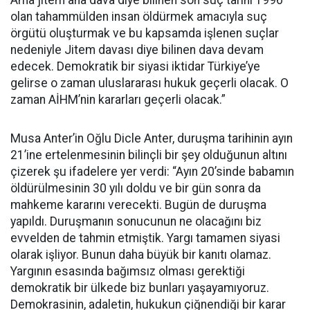
Ama jitem ana dava diye bilinen son suç tarihi 1996
olan tahammülden insan öldürmek amacıyla suç
örgütü oluşturmak ve bu kapsamda işlenen suçlar
nedeniyle Jitem davası diye bilinen dava devam
edecek. Demokratik bir siyasi iktidar Türkiye’ye
gelirse o zaman uluslararası hukuk geçerli olacak. O
zaman AİHM’nin kararları geçerli olacak.”
Musa Anter’in Oğlu Dicle Anter, duruşma tarihinin ayın
21’ine ertelenmesinin bilinçli bir şey olduğunun altını
çizerek şu ifadelere yer verdi: “Ayın 20’sinde babamın
öldürülmesinin 30 yılı doldu ve bir gün sonra da
mahkeme kararını verecekti. Bugün de duruşma
yapıldı. Duruşmanın sonucunun ne olacağını biz
evvelden de tahmin etmiştik. Yargı tamamen siyasi
olarak işliyor. Bunun daha büyük bir kanıtı olamaz.
Yargının esasında bağımsız olması gerektiği
demokratik bir ülkede biz bunları yaşayamıyoruz.
Demokrasinin, adaletin, hukukun çiğnendiği bir karar