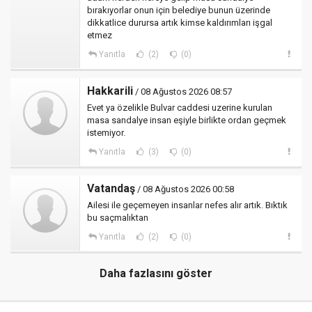
bırakıyorlar onun için belediye bunun üzerinde
dikkatlice durursa artık kimse kaldırımları işgal
etmez
Yanıtla
(2)
(0)
Hakkarili
/ 08 Ağustos 2026 08:57
Evet ya özelikle Bulvar caddesi uzerine kurulan
masa sandalye insan eşiyle birlikte ordan geçmek
istemiyor.
Yanıtla
(3)
(0)
Vatandaş
/ 08 Ağustos 2026 00:58
Ailesi ile geçemeyen insanlar nefes alır artık. Bıktık
bu saçmalıktan
Yanıtla
(2)
(0)
Daha fazlasını göster