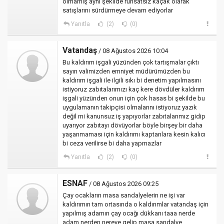
olmamış aynı şekilde ruhsatsız kaçak olarak
satışlarını sürdürmeye devam ediyorlar
Yanıtla
(2)
(0)
Vatandaş
/ 08 Ağustos 2026 10:04
Bu kaldırım işgali yüzünden çok tartışmalar çıktı
sayın valimizden emniyet müdürümüzden bu
kaldırım işgali ile ilgili sıkı bi denetim yapılmasını
istiyoruz zabıtalarımızı kaç kere dövdüler kaldırım
işgali yüzünden onun için çok hasas bi şekilde bu
uygulamanın takipçisi olmalarını istiyoruz yazık
değil mi kanunsuz iş yapıyorlar zabıtalarımız gidip
uyarıyor zabıtayı dövüyorlar böyle birşey bir daha
yaşanmaması için kaldırımı kaptanlara kesin kalıcı
bi ceza verilirse bi daha yapmazlar
Yanıtla
(2)
(0)
ESNAF
/ 08 Ağustos 2026 09:25
Çay ocakların masa sandalyelerin ne işi var
kaldırımın tam ortasında o kaldırımlar vatandaş için
yapılmış adamın çay ocağı dükkanı taaa nerde
adam nerden nereye gelip masa sandalye