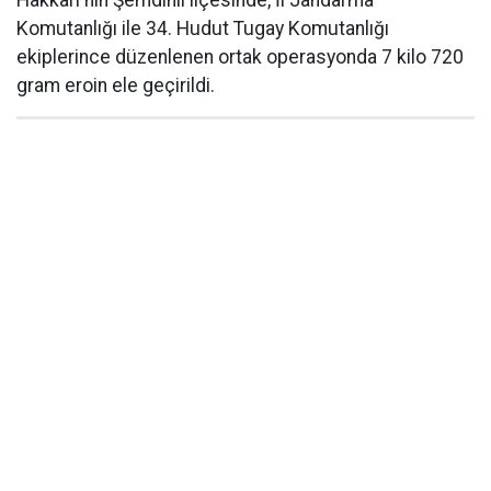
Hakkâri'nin Şemdinli ilçesinde, İl Jandarma
Komutanlığı ile 34. Hudut Tugay Komutanlığı
ekiplerince düzenlenen ortak operasyonda 7 kilo 720
gram eroin ele geçirildi.