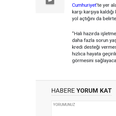
Cumhuriyet
'te yer a
karşı karşıya kaldığ
yol açtığını da belir
“Hali hazırda işletm
daha fazla sorun ya
kredi desteği verme
hızlıca hayata geçiri
görmesini sağlayaca
HABERE
YORUM KAT