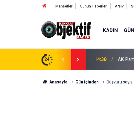
Manşetler
Günün Haberleri
Arşiv
S
KADIN
GÜ
de Yoğun Mesai
24
11:43
Hakkâri
Anasayfa
Gün İçinden
Başvuru sayısı 