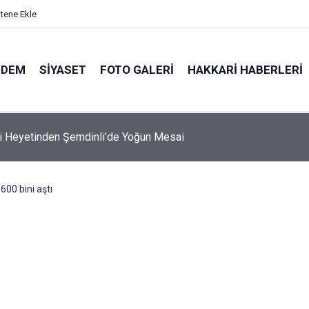
itene Ekle
NDEM
SIYASET
FOTO GALERI
HAKKARI HABERLERI
'de Okullara güvenlik görevlisi alımı yapılacak
600 bini aştı