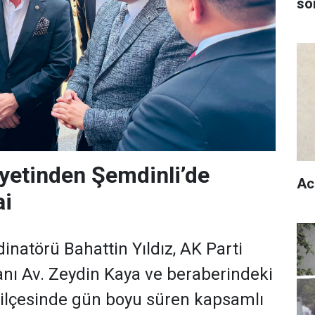
son
yetinden Şemdinli’de
Ac
i
dinatörü Bahattin Yıldız, AK Parti
anı Av. Zeydin Kaya ve beraberindeki
 ilçesinde gün boyu süren kapsamlı