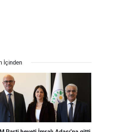
n İçinden
M Parti heyeti İmralı Adası’na gitti