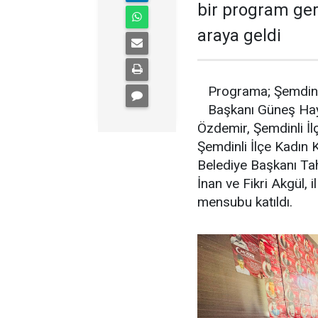
bir program ger
araya geldi
Programa; Şemdinli
Başkanı Güneş Hayv
Özdemir, Şemdinli İl
Şemdinli İlçe Kadın 
Belediye Başkanı Tah
İnan ve Fikri Akgül, i
mensubu katıldı.