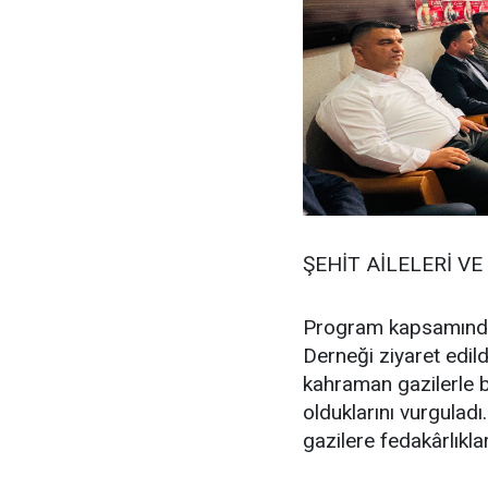
ŞEHİT AİLELERİ VE
Program kapsamında i
Derneği ziyaret edild
kahraman gazilerle b
olduklarını vurguladı
gazilere fedakârlıklar