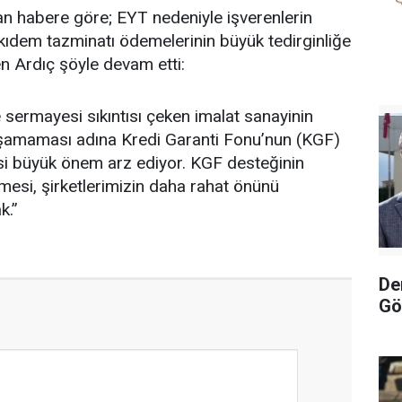
lan habere göre; EYT nedeniyle işverenlerin
ı kıdem tazminatı ödemelerinin büyük tedirginliğe
ten Ardıç şöyle devam etti:
e sermayesi sıkıntısı çeken imalat sanayinin
şamaması adına Kredi Garanti Fonu’nun (KGF)
si büyük önem arz ediyor. KGF desteğinin
lmesi, şirketlerimizin daha rahat önünü
k.”
De
Gö