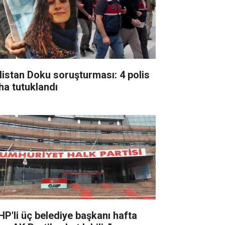
listan Doku soruşturması: 4 polis
ha tutuklandı
HP'li üç belediye başkanı hafta