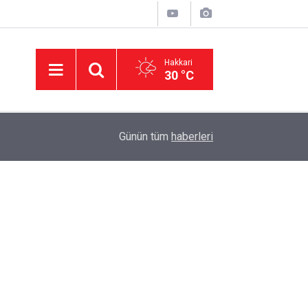
Hakkari
30 °C
Evin Yaşam Ritmini Korumak: Beyaz Eşya Arızala
09:05
Günün tüm
haberleri
Destek