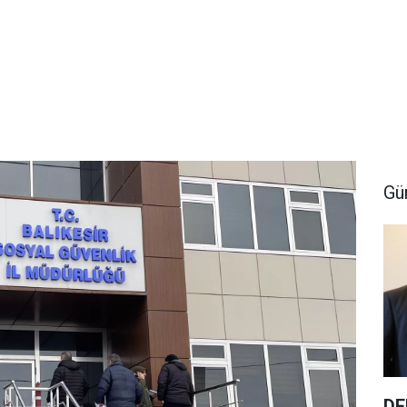
Gü
DE