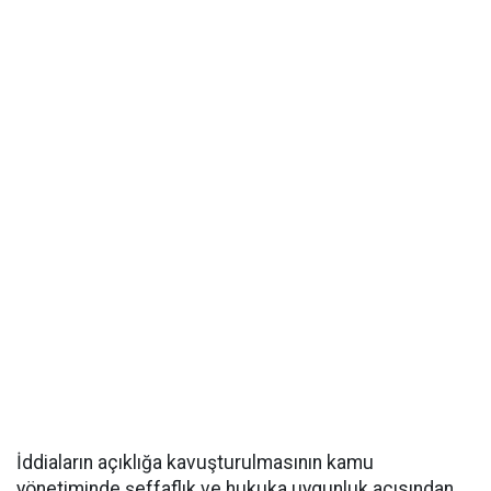
İddiaların açıklığa kavuşturulmasının kamu
yönetiminde şeffaflık ve hukuka uygunluk açısından