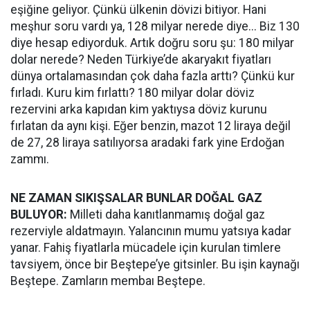
eşiğine geliyor. Çünkü ülkenin dövizi bitiyor. Hani
meşhur soru vardı ya, 128 milyar nerede diye... Biz 130
diye hesap ediyorduk. Artık doğru soru şu: 180 milyar
dolar nerede? Neden Türkiye’de akaryakıt fiyatları
dünya ortalamasından çok daha fazla arttı? Çünkü kur
fırladı. Kuru kim fırlattı? 180 milyar dolar döviz
rezervini arka kapıdan kim yaktıysa döviz kurunu
fırlatan da aynı kişi. Eğer benzin, mazot 12 liraya değil
de 27, 28 liraya satılıyorsa aradaki fark yine Erdoğan
zammı.
NE ZAMAN SIKIŞSALAR BUNLAR DOĞAL GAZ
BULUYOR:
Milleti daha kanıtlanmamış doğal gaz
rezerviyle aldatmayın. Yalancının mumu yatsıya kadar
yanar. Fahiş fiyatlarla mücadele için kurulan timlere
tavsiyem, önce bir Beştepe’ye gitsinler. Bu işin kaynağı
Beştepe. Zamların membaı Beştepe.