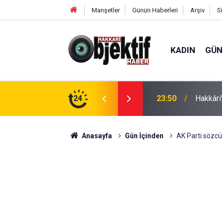
Manşetler
Günün Haberleri
Arşiv
S
KADIN
GÜ
e: Geçici köprüler tarihe karışıyor
24
23:37
Hakkâri’
Anasayfa
Gün İçinden
AK Parti sözcüs