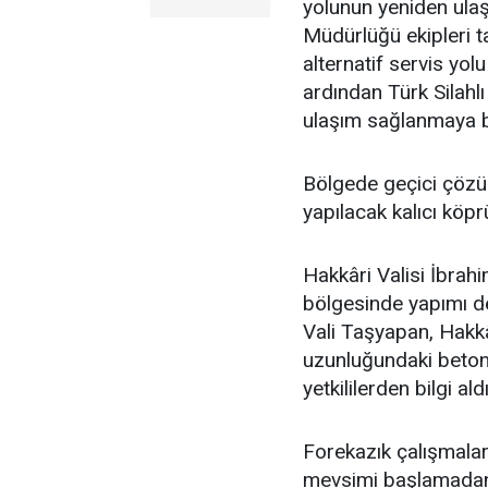
yolunun yeniden ulaş
Müdürlüğü ekipleri t
alternatif servis yol
ardından Türk Silahlı
ulaşım sağlanmaya b
Bölgede geçici çözüm
yapılacak kalıcı köpr
Hakkâri Valisi İbrah
bölgesinde yapımı de
Vali Taşyapan, Hakk
uzunluğundaki beton
yetkililerden bilgi aldı
Forekazık çalışmalar
mevsimi başlamadan