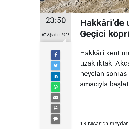
23:50
Hakkâri’de u
Geçici köprü
07 Ağustos 2026
Hakkâri kent me
uzaklıktaki Akç
heyelan sonras
amacıyla başlat
13 Nisan’da meydana