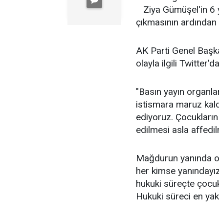
Ziya Gümüşel'in 6 y
çıkmasının ardından 
AK Parti Genel Başk
olayla ilgili Twitter
"Basın yayın organla
istismara maruz kald
ediyoruz. Çocukların 
edilmesi asla affedil
Mağdurun yanında ol
her kimse yanındayı
hukuki süreçte çocuk
Hukuki süreci en yak