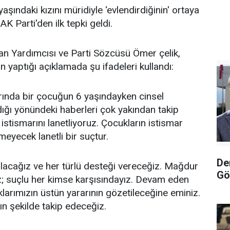
aşındaki kızını müridiyle ‘evlendirdiğinin' ortaya
AK Parti'den ilk tepki geldi.
an Yardımcısı ve Parti Sözcüsü Ömer çelik,
'dan yaptığı açıklamada şu ifadeleri kullandı:
rında bir çocuğun 6 yaşındayken cinsel
ığı yönündeki haberleri çok yakından takip
istismarını lanetliyoruz. Çocukların istismar
meyecek lanetli bir suçtur.
De
acağız ve her türlü desteği vereceğiz. Mağdur
Gö
z; suçlu her kimse karşısındayız. Devam eden
larımızın üstün yararının gözetileceğine eminiz.
ın şekilde takip edeceğiz.