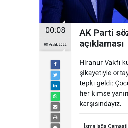
00:08
AK Parti söz
açıklaması
08 Aralık 2022
Hiranur Vakfı k
şikayetiyle orta
tepki geldi: Çoc
her kimse yanın
karşısındayız.
İsmailağa Cemaati’