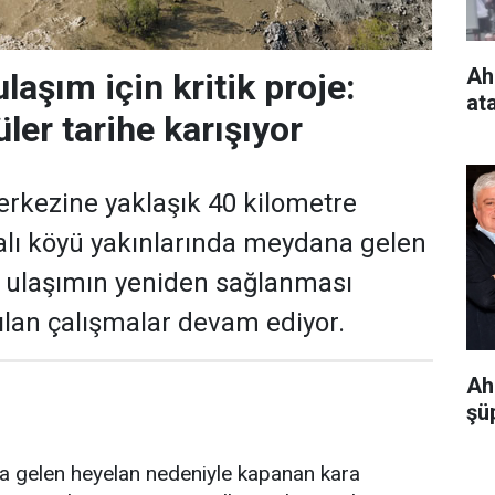
Ah
laşım için kritik proje:
at
ler tarihe karışıyor
rkezine yaklaşık 40 kilometre
alı köyü yakınlarında meydana gelen
ı ulaşımın yeniden sağlanması
ılan çalışmalar devam ediyor.
Ah
şüp
 gelen heyelan nedeniyle kapanan kara