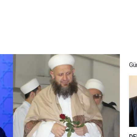
Gü
DE