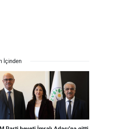
n İçinden
M Parti heyeti İmralı Adası’na gitti