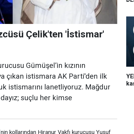
cüsü Çelik'ten 'İstismar'
urucusu Gümüşel’in kızının
ya çıkan istismara AK Parti'den ilk
YEN
ka
uk istismarını lanetliyoruz. Mağdur
dayız; suçlu her kimse
nin kollarından Hiranur Vakfı kurucusu Yusuf