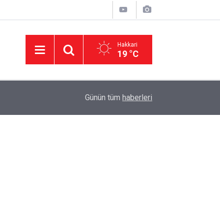
Hakkari
19 °C
23:08
Van'da silahlı kavga: 1'i ağır 6 kişi yaralandı
Günün tüm
haberleri