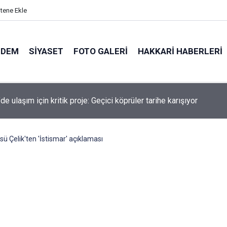
itene Ekle
NDEM
SIYASET
FOTO GALERI
HAKKARI HABERLERI
de kaldırımlar işgal altında: Kira ödeyen esnaf patladı!
ü Çelik'ten 'İstismar' açıklaması