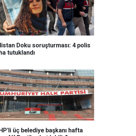
listan Doku soruşturması: 4 polis
ha tutuklandı
HP'li üç belediye başkanı hafta