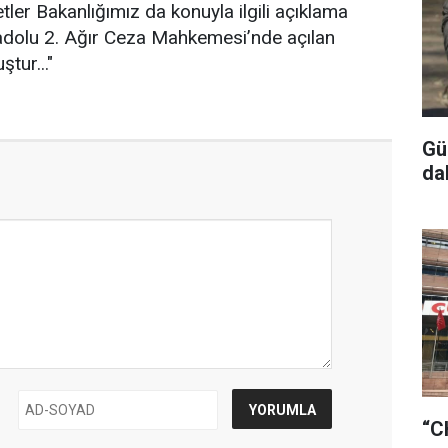
ler Bakanlığımız da konuyla ilgili açıklama
adolu 2. Ağır Ceza Mahkemesi’nde açılan
tur..."
Gü
da
“C