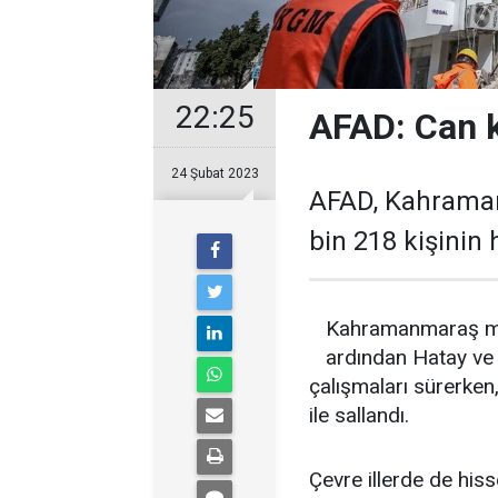
22:25
AFAD: Can k
24 Şubat 2023
AFAD, Kahrama
bin 218 kişinin h
Kahramanmaraş mer
ardından Hatay v
çalışmaları sürerke
ile sallandı.
Çevre illerde de his