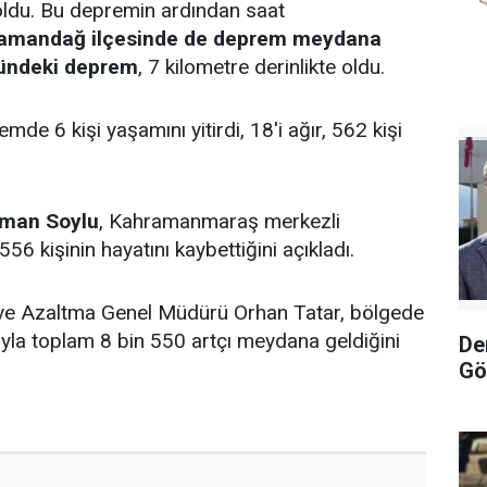
 oldu. Bu depremin ardından saat
Samandağ ilçesinde de deprem meydana
ğündeki deprem
, 7 kilometre derinlikte oldu.
de 6 kişi yaşamını yitirdi, 18'i ağır, 562 kişi
yman
Soylu
, Kahramanmaraş merkezli
6 kişinin hayatını kaybettiğini açıkladı.
e Azaltma Genel Müdürü Orhan Tatar, bölgede
ayla toplam 8 bin 550 artçı meydana geldiğini
De
Gö