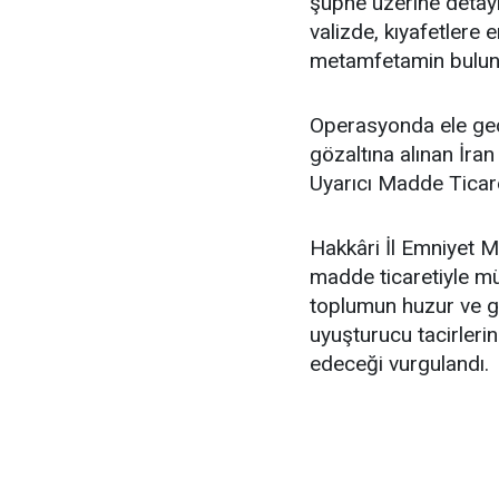
şüphe üzerine detaylı
valizde, kıyafetlere
metamfetamin bulun
Operasyonda ele geç
gözaltına alınan İra
Uyarıcı Madde Ticare
Hakkâri İl Emniyet 
madde ticaretiyle müc
toplumun huzur ve gü
uyuşturucu tacirleri
edeceği vurgulandı.