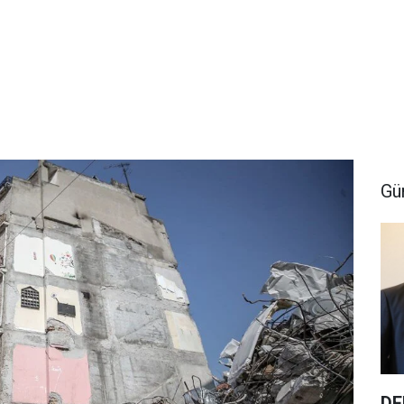
Gü
DE