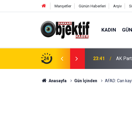
Manşetler
Günün Haberleri
Arşiv
S
KADIN
GÜ
şturucu Ele Geçirildi
24
23:41
AK Part
Anasayfa
Gün İçinden
AFAD: Can kayb