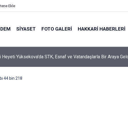
itene Ekle
NDEM
SIYASET
FOTO GALERI
HAKKARI HABERLERI
i Heyeti Yüksekova'da STK, Esnaf ve Vatandaşlarla Bir Araya Gel
ı 44 bin 218