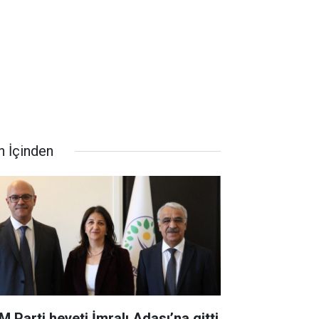
n İçinden
M Parti heyeti İmralı Adası’na gitti