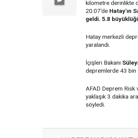
kilometre derinlikte
20.07'de
Hatay'ın 
geldi. 5.8 büyüklü
Hatay merkezli deprem
yaralandı.
İçişleri Bakanı
Süle
depremlerde 43 bin 55
AFAD Deprem Risk v
yaklaşık 3 dakika ar
söyledi.