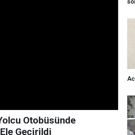
son
Ac
 Yolcu Otobüsünde
Ele Geçirildi