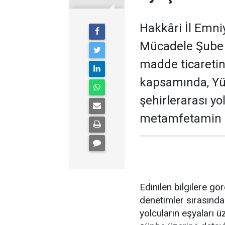
Hakkâri İl Emni
Mücadele Şube 
madde ticaretin
kapsamında, Yü
şehirlerarası y
metamfetamin el
Edinilen bilgilere gö
denetimler sırasında
yolcuların eşyaları ü