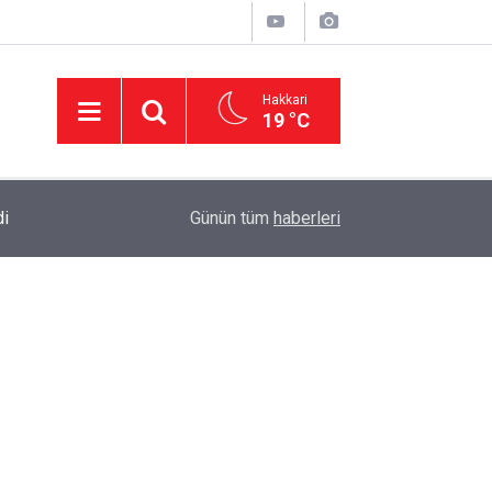
Hakkari
19 °C
di
23:37
AK Parti Hakkâri Teşkilatı Yüksekova’da Yoğun 
Günün tüm
haberleri