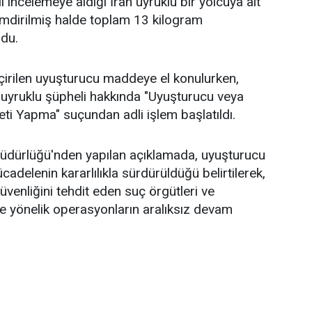
 incelemeye aldığı İran uyruklu bir yolcuya ait
 emdirilmiş halde toplam 13 kilogram
du.
irilen uyuşturucu maddeye el konulurken,
n uyruklu şüpheli hakkında "Uyuşturucu veya
ti Yapma" suçundan adli işlem başlatıldı.
Müdürlüğü'nden yapılan açıklamada, uyuşturucu
adelenin kararlılıkla sürdürüldüğü belirtilerek,
venliğini tehdit eden suç örgütleri ve
ne yönelik operasyonların aralıksız devam