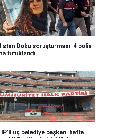
listan Doku soruşturması: 4 polis
ha tutuklandı
HP'li üç belediye başkanı hafta