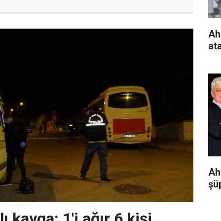
Ah
at
Ah
şüp
ı kavga: 1'i ağır 6 kişi