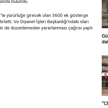
asında bulundu.
'te yürürlüğe girecek olan 3600 ek gösterge
rlattı. Ve Diyanet İşleri Başkanlığı'ndaki idari
nin de düzenlemeden yararlanması çağrısı yaptı
Gü
da
“C