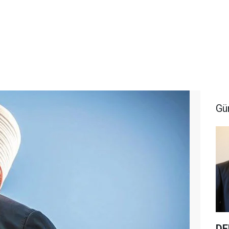
Gü
DE