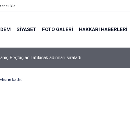
itene Ekle
NDEM
SIYASET
FOTO GALERI
HAKKARI HABERLERI
nış Beştaş acil atılacak adımları sıraladı
vlisine kadro!