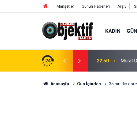
Manşetler
Günün Haberleri
Arşiv
S
KADIN
GÜ
şi yaralandı
24
22:50
Meral Da
Anasayfa
Gün İçinden
35 bin din göre