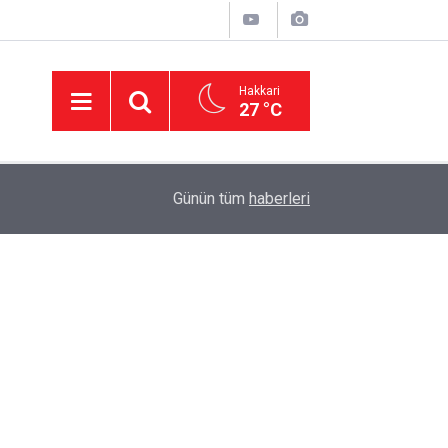
Hakkari
27 °C
22:46
Hakkari Gençlik ve Engelliler Derneği'nden teke
Günün tüm
haberleri