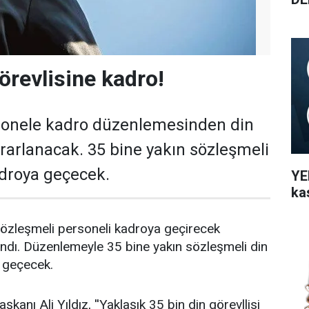
örevlisine kadro!
sonele kadro düzenlemesinden din
ararlanacak. 35 bine yakın sözleşmeli
adroya geçecek.
YEN
ka
sözleşmeli personeli kadroya geçirecek
ndı. Düzenlemeyle 35 bine yakın sözleşmeli din
a geçecek.
kanı Ali Yıldız, ''Yaklaşık 35 bin din görevllisi