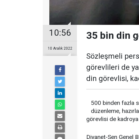
10:56
35 bin din g
10 Aralık 2022
Sözleşmeli per
görevlileri de y
din görevlisi, k
500 binden fazla 
düzenleme, hazırla
görevlisi de kadroy
Diyanet-Sen Genel Baş