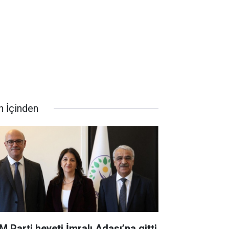
n İçinden
M Parti heyeti İmralı Adası’na gitti