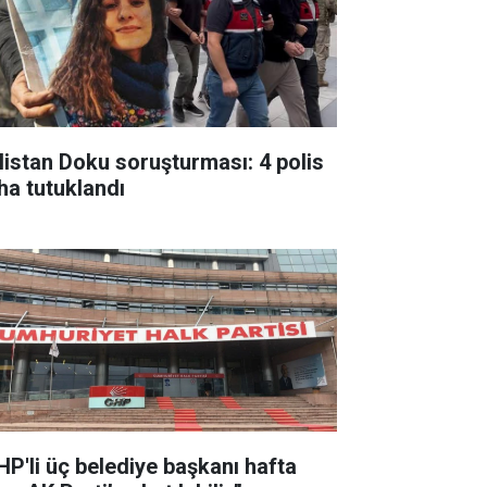
listan Doku soruşturması: 4 polis
ha tutuklandı
HP'li üç belediye başkanı hafta