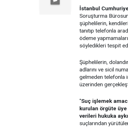
İstanbul Cumhuriye
Soruşturma Bürosun
şüphelilerin, kendile
tanıtıp telefonla ara
ödeme yapmamaları ha
söyledikleri tespit edi
Şüphelilerin, dolandır
adlarını ve sicil numa
gelmeden telefonla ir
üzerinden gerçekleşti
"
Suç işlemek amacı
kurulan örgüte üye
verileri hukuka ayk
suçlarından yürütüle