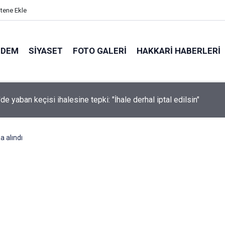
itene Ekle
NDEM
SIYASET
FOTO GALERI
HAKKARI HABERLERI
ndaki Damlanur'un ölümünde Hakkâri'de de operasyon: 7 gözaltı
a alındı