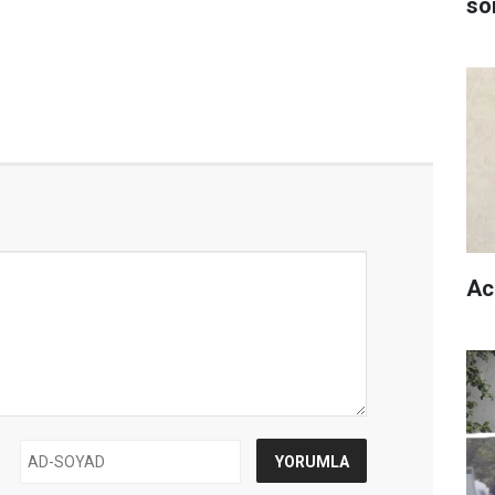
son
Ac