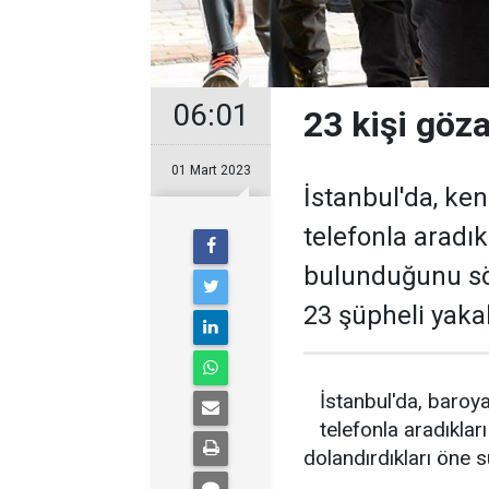
06:01
23 kişi göza
01 Mart 2023
İstanbul'da, ken
telefonla aradıkl
bulunduğunu söy
23 şüpheli yaka
İstanbul'da, baroya 
telefonla aradıklar
dolandırdıkları öne s