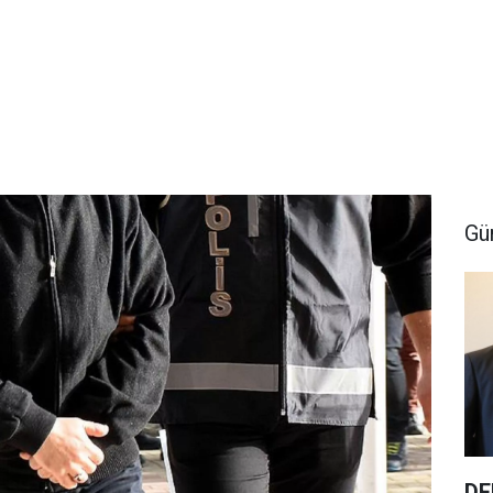
Gü
DE