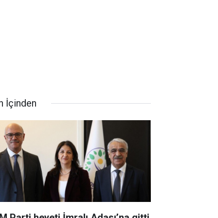
n İçinden
M Parti heyeti İmralı Adası’na gitti