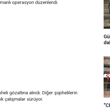
amanlı operasyon düzenlendi.
Gü
da
li gözaltına alındı. Diğer şüphelilerin
k çalışmalar sürüyor.
“C