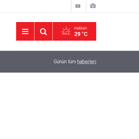
Hakkari
29 °C
00:49
Hakkari'de Yaylada süt sağımı sonrası halay çek
Günün tüm
haberleri