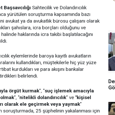
t Başsavcılığı
Sahtecilik ve Dolandırıcılık
ca yürütülen soruşturma kapsamında bazı
rini avukat ya da avukatlık bürosu çalışanı olarak
dıkları şahıslara, icra borçları olduğunu ve
linde haklarında icra takibi başlatılacağını
ldi.
ıcılık eylemlerinde baroya kayıtlı avukatların
ralarını kullandıkları, müştekilerle hiç yüz yüze
tibat kurdukları ve para akışını bankalar
rdikleri belirlendi.
De
Gö
yla örgüt kurmak
", "
suç işlemek amacıyla
 olmak
", "
nitelikli dolandırıcılık
" ve
"kişisel
ırı olarak ele geçirmek veya yaymak
"
n soruşturmada, 25 şüphelinin yakalanması için