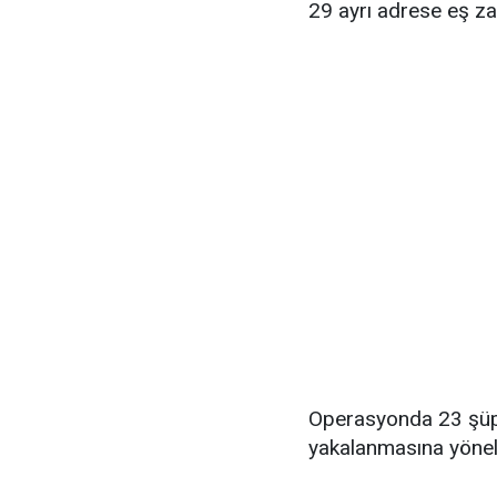
29 ayrı adrese eş z
Operasyonda 23 şüphe
yakalanmasına yöneli