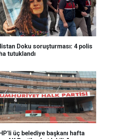
listan Doku soruşturması: 4 polis
ha tutuklandı
HP'li üç belediye başkanı hafta