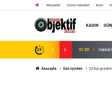
Manşetler
Günün Haberleri
Arşiv
S
KADIN
GÜ
tepki: "İhale derhal iptal edilsin"
24
00:58
14 yaşı
Anasayfa
Gün İçinden
23 kişi gözaltın