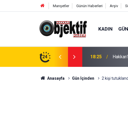
Manşetler
Günün Haberleri
Arşiv
S
KADIN
GÜ
aralı
24
11:12
Derecik
Anasayfa
Gün İçinden
2 kişi tutukland