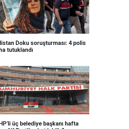
listan Doku soruşturması: 4 polis
ha tutuklandı
HP'li üç belediye başkanı hafta