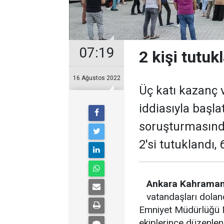
07:19
2 kişi tutuk
16 Ağustos 2022
Üç katı kazanç v
iddiasıyla başla
soruşturmasında
2'si tutuklandı, 
Ankara Kahrama
vatandaşları dolan
Emniyet Müdürlüğü 
ekiplerince düzenlen