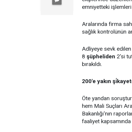
emniyetteki işlemler
Aralarında firma sah
sağlık kontrolünün
Adliyeye sevk edilen
8
şüpheliden
2'si tu
bırakıldı.
200'e yakın şi̇kayet
Öte yandan soruşturm
hem Mali Suçları Ara
Bakanlığı'nın raporla
faaliyet kapsamında 