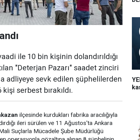
landı
aadi ile 10 bin kişinin dolandırıldığı
tılan "Deterjan Pazarı" saadet zinciri
 adliyeye sevk edilen şüphelilerden
YEN
ka
6 kişi serbest bırakıldı.
nkazan
ilçesinde kurdukları fabrika aracılığıyla
dırdığı ileri sürülen ve 11 Ağustos'ta Ankara
Mali Suçlarla Mücadele Şube Müdürlüğü
en operasyonla gözaltına alınan 8 şüphelinin