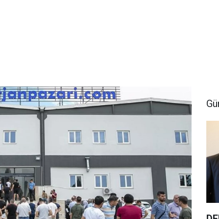
Gü
DE