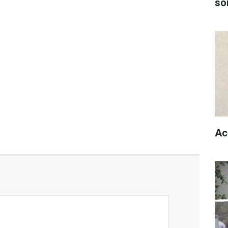
son
Ac