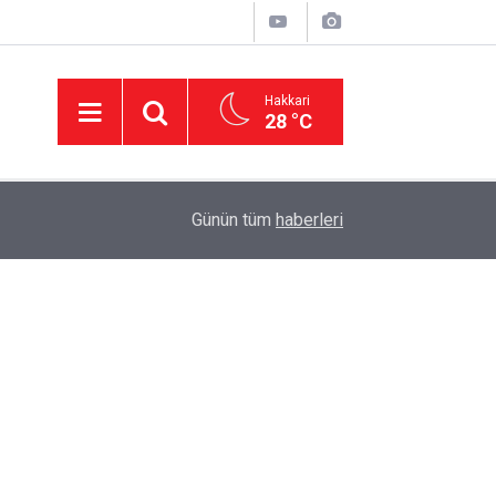
Hakkari
28 °C
11:01
'Çerçeve yasa' kanun teklifi Adalet Komisyonu'n
Günün tüm
haberleri