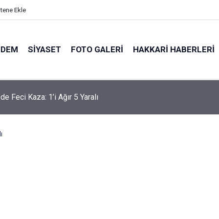
itene Ekle
NDEM
SIYASET
FOTO GALERI
HAKKARI HABERLERI
'te 83 yaşındaki hasta için hava ambulansı devreye girdi
ı