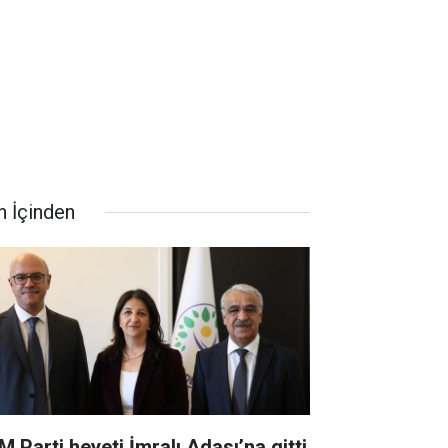
n İçinden
M Parti heyeti İmralı Adası’na gitti