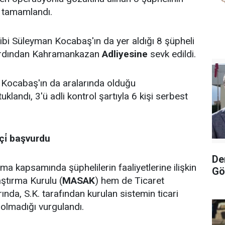
i tamamlandı.
ibi Süleyman Kocabaş'ın da yer aldığı 8 şüpheli
 ardından Kahramankazan
Adliyesine
sevk edildi.
 Kocabaş'ın da aralarında olduğu
tuklandı, 3'ü adli kontrol şartıyla 6 kişi serbest
çi̇ başvurdu
De
a kapsamında şüphelilerin faaliyetlerine ilişkin
Gö
ştırma Kurulu (
MASAK
) hem de Ticaret
rında, S.K. tarafından kurulan sistemin ticari
olmadığı vurgulandı.