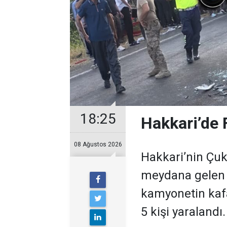
18:25
Hakkari’de F
08 Ağustos 2026
Hakkari’nin Çuk
meydana gelen t
kamyonetin kafa
5 kişi yaralandı.