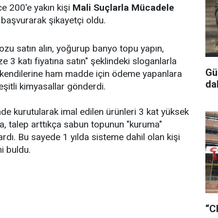
e 200'e yakın kişi
Mali Suçlarla Mücadele
başvurarak şikayetçi oldu.
tozu satın alın, yoğurup banyo topu yapın,
e 3 katı fiyatına satın" şeklindeki sloganlarla
Gü
, kendilerine ham madde için ödeme yapanlara
da
eşitli kimyasallar gönderdi.
nde kurutularak imal edilen ürünleri 3 kat yüksek
rma, talep arttıkça sabun topunun "kuruma"
rdı. Bu sayede 1 yılda sisteme dahil olan kişi
ni buldu.
“C