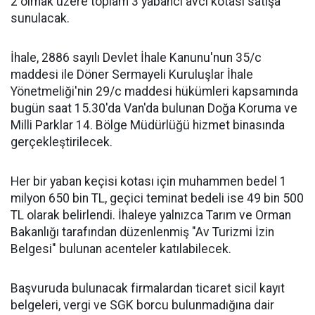
2 olmak üzere toplam 3 yabancı avcı kotası satışa
sunulacak.
İhale, 2886 sayılı Devlet İhale Kanunu'nun 35/c
maddesi ile Döner Sermayeli Kuruluşlar İhale
Yönetmeliği'nin 29/c maddesi hükümleri kapsamında
bugün saat 15.30'da Van'da bulunan Doğa Koruma ve
Milli Parklar 14. Bölge Müdürlüğü hizmet binasında
gerçekleştirilecek.
Her bir yaban keçisi kotası için muhammen bedel 1
milyon 650 bin TL, geçici teminat bedeli ise 49 bin 500
TL olarak belirlendi. İhaleye yalnızca Tarım ve Orman
Bakanlığı tarafından düzenlenmiş "Av Turizmi İzin
Belgesi" bulunan acenteler katılabilecek.
Başvuruda bulunacak firmalardan ticaret sicil kayıt
belgeleri, vergi ve SGK borcu bulunmadığına dair