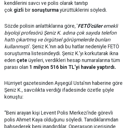
kendilerini savcı ve polis olarak tanıtıp
çok
gizli
bir
soruşturma
yürüttüklerini söyledi.
Sözde polisin anlattıklarına göre, '
FETÖ’cüler
emekli
biyoloji profesörü Şeniz K. adına çok sayıda telefon
hattı çıkartmış ve örgütsel görüşmelerde bunları
kullanmıştı
'. Şeniz K.’nın adı bu hatlar nedeniyle FETÖ
soruşturma listesindeydi. Şeniz K.’yı korkutarak ikna
eden
çete
üyeleri, verdikleri hesap numaralarına tüm
parası olan
1 milyon 516 bin TL’yi havale yaptırdı.
Hürriyet gazetesinden Ayşegül Usta'nın haberine göre
Şeniz K., savcılıkta verdiği ifadesinde özetle şöyle
konuştu:
“Beni arayan kişi Levent Polis Merkezi’nde görevli
polis Ahmet Kaya olduğunu söyledi. Tanıdıklarımdan
bahsederek beni inandırdılar. Operasyon içerisinde