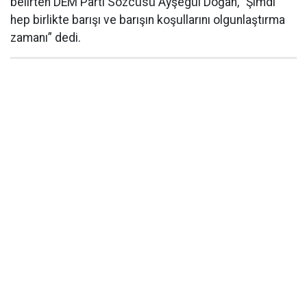
belirten DEM Parti Sözcüsü Ayşegül Doğan, “Şimdi
hep birlikte barışı ve barışın koşullarını olgunlaştırma
zamanı” dedi.