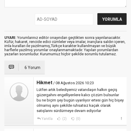
UYARI:
Yorumlarınız editör onayından geçtikten sonra yayınlanacaktır.
Küfür, hakaret, rencide edici cümleler veya imalar, inançlara saldırı içeren,
imla kuralları ile yazılmamış,Türkçe karakter kullanılmayan ve büyük
harflerle yazılmış yorumlar onaylanmamaktadır. Yapılan yorumlardan
yazarları sorumludur. Kurumumuz hiçbir şekilde sorumlu tutulamaz.
6 Yorum
Hikmet
/ 08 Ağustos 2026 10:23
Lütfen artık belediyemiz vatandaşın halkın geçiş
güzergahını engelliyenlere kalıcı çözüm bulsunlar
bu ne biçim şey bugün uyarılıyor ertesi gün hiç bişey
olmamış aynı şekilde ruhsatsız kaçak olarak
satışlarını sürdürmeye devam ediyorlar
Yanıtla
(2)
(0)